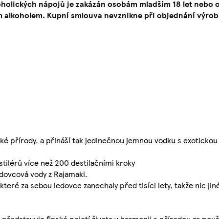
oholických nápojů je zakázán osobám mladším 18 let neb
 alkoholem. Kupní smlouva nevznikne při objednání výrob
ké přírody, a přináší tak jedinečnou jemnou vodku s exotickou 
tilérů více než 200 destilačními kroky
dovcová vody z Rajamaki.
teré za sebou ledovce zanechaly před tisíci lety, takže nic jin
edstavuje finské pojetí života v harmonii s přírodou za použit