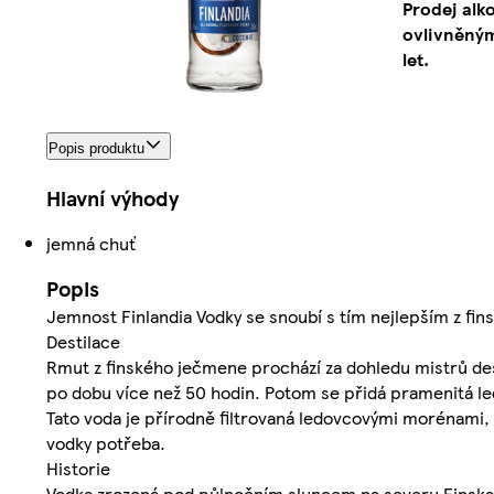
Prodej alk
ovlivněným
let.
Popis produktu
Hlavní výhody
jemná chuť
Popis
Jemnost Finlandia Vodky se snoubí s tím nejlepším z fins
Destilace
Rmut z finského ječmene prochází za dohledu mistrů des
po dobu více než 50 hodin. Potom se přidá pramenitá le
Tato voda je přírodně filtrovaná ledovcovými morénami, k
vodky potřeba.
Historie
Vodka zrozená pod půlnočním sluncem na severu Finska př