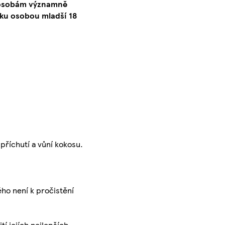
o osobám významně
ku osobou mladší 18
příchutí a vůní kokosu.
ého není k pročistění
í jejích nejlepších