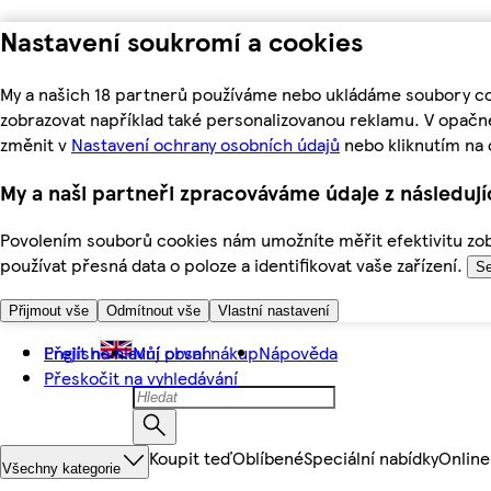
Nastavení soukromí a cookies
My a našich 18 partnerů používáme nebo ukládáme soubory coo
zobrazovat například také personalizovanou reklamu. V opačn
změnit v
Nastavení ochrany osobních údajů
nebo kliknutím na 
My a naši partneři zpracováváme údaje z následuj
Povolením souborů cookies nám umožníte měřit efektivitu zobr
používat přesná data o poloze a identifikovat vaše zařízení.
Se
Přijmout vše
Odmítnout vše
Vlastní nastavení
Přejít na hlavní obsah
English
Můj první nákup
Nápověda
Přeskočit na vyhledávání
Koupit teď
Oblíbené
Speciální nabídky
Online
Všechny kategorie