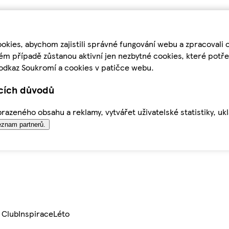
kies, abychom zajistili správné fungování webu a zpracovali 
ém případě zůstanou aktivní jen nezbytné cookies, které pot
odkaz Soukromí a cookies v patičce webu.
ících důvodů
azeného obsahu a reklamy, vytvářet uživatelské statistiky, uk
znam partnerů.
 Club
Inspirace
Léto