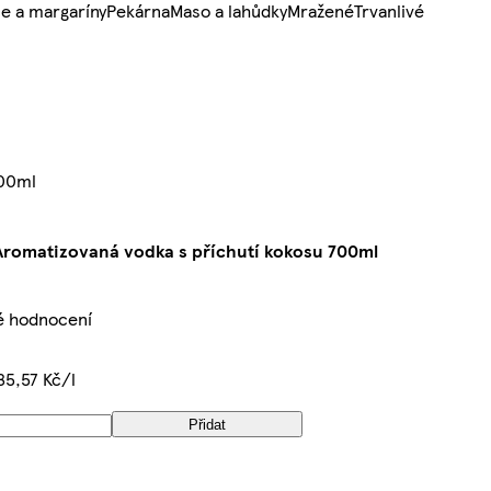
e a margaríny
Pekárna
Maso a lahůdky
Mražené
Trvanlivé
700ml
Aromatizovaná vodka s příchutí kokosu 700ml
é hodnocení
85,57 Kč/l
Přidat