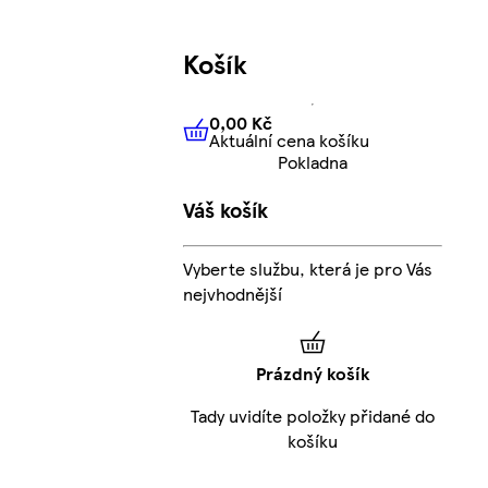
Košík
0,00 Kč
Aktuální cena košíku
0,00 Kč
Aktuální cena košíku
Pokladna
Váš košík
Vyberte službu, která je pro Vás
nejvhodnější
Prázdný košík
Tady uvidíte položky přidané do
košíku