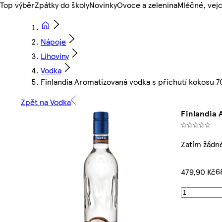
Top výběr
Zpátky do školy
Novinky
Ovoce a zelenina
Mléčné, vejc
Nápoje
Lihoviny
Vodka
Finlandia Aromatizovaná vodka s příchutí kokosu 
Zpět na Vodka
Finlandia 
Zatím žádn
6
479,90 Kč