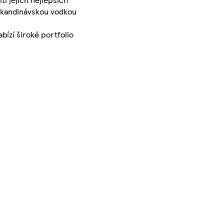
í skandinávskou vodkou
bízí široké portfolio