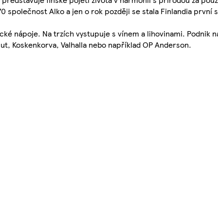
970 společnost Alko a jen o rok později se stala Finlandia prvn
ické nápoje. Na trzích vystupuje s vínem a lihovinami. Podnik na
 Out, Koskenkorva, Valhalla nebo například OP Anderson.