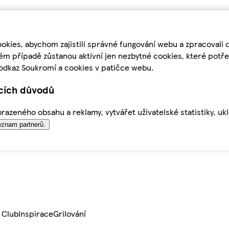
kies, abychom zajistili správné fungování webu a zpracovali 
ém případě zůstanou aktivní jen nezbytné cookies, které pot
odkaz Soukromí a cookies v patičce webu.
ících důvodů
azeného obsahu a reklamy, vytvářet uživatelské statistiky, uk
znam partnerů.
 Club
Inspirace
Grilování