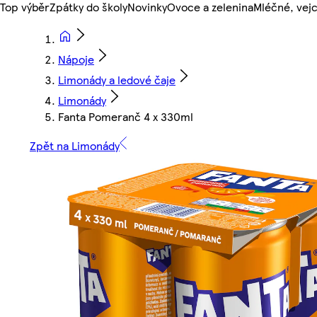
Top výběr
Zpátky do školy
Novinky
Ovoce a zelenina
Mléčné, vejc
Nápoje
Limonády a ledové čaje
Limonády
Fanta Pomeranč 4 x 330ml
Zpět na Limonády