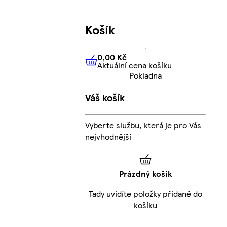
Košík
0,00 Kč
Aktuální cena košíku
0,00 Kč
Aktuální cena košíku
Pokladna
Váš košík
Vyberte službu, která je pro Vás
nejvhodnější
Prázdný košík
Tady uvidíte položky přidané do
košíku