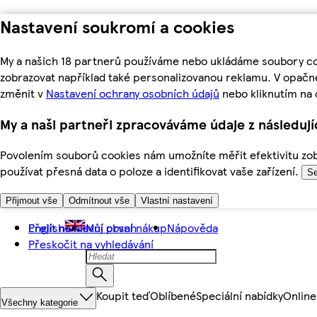
Nastavení soukromí a cookies
My a našich 18 partnerů používáme nebo ukládáme soubory coo
zobrazovat například také personalizovanou reklamu. V opačn
změnit v
Nastavení ochrany osobních údajů
nebo kliknutím na 
My a naši partneři zpracováváme údaje z následuj
Povolením souborů cookies nám umožníte měřit efektivitu zobr
používat přesná data o poloze a identifikovat vaše zařízení.
Se
Přijmout vše
Odmítnout vše
Vlastní nastavení
Přejít na hlavní obsah
English
Můj první nákup
Nápověda
Přeskočit na vyhledávání
Koupit teď
Oblíbené
Speciální nabídky
Online
Všechny kategorie