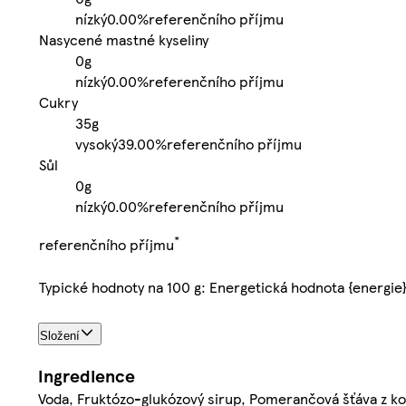
nízký
0.00%
referenčního příjmu
Nasycené mastné kyseliny
0g
nízký
0.00%
referenčního příjmu
Cukry
35g
vysoký
39.00%
referenčního příjmu
Sůl
0g
nízký
0.00%
referenčního příjmu
*
referenčního příjmu
Typické hodnoty na 100 g: Energetická hodnota {energie
Složení
Ingredience
Voda, Fruktózo-glukózový sirup, Pomerančová šťáva z kon