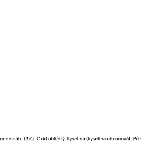
}
centrátu (3%), Oxid uhličitý, Kyselina (kyselina citronová), P