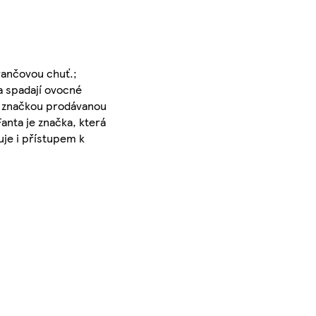
erančovou chuť.;
a spadají ovocné
ší značkou prodávanou
anta je značka, která
uje i přístupem k