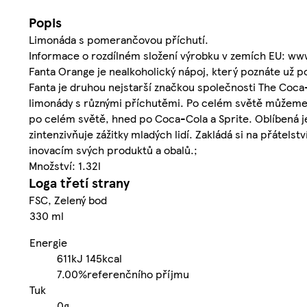
Popis
Limonáda s pomerančovou příchutí.
Informace o rozdílném složení výrobku v zemích EU: ww
Fanta Orange je nealkoholický nápoj, který poznáte už po
Fanta je druhou nejstarší značkou společnosti The Coca-
limonády s různými příchutěmi. Po celém světě můžeme n
po celém světě, hned po Coca-Cola a Sprite. Oblíbená je
zintenzivňuje zážitky mladých lidí. Zakládá si na přátels
inovacím svých produktů a obalů.;
Množství: 1.32l
Loga třetí strany
FSC, Zelený bod
330 ml
Energie
611kJ
145kcal
7.00%
referenčního příjmu
Tuk
0g