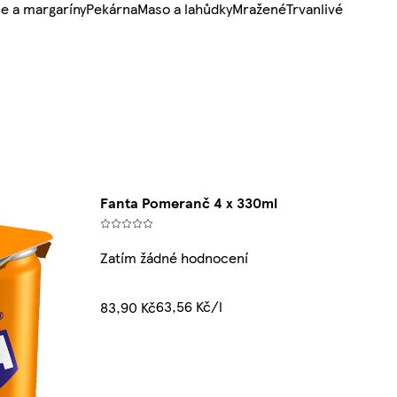
e a margaríny
Pekárna
Maso a lahůdky
Mražené
Trvanlivé
Fanta Pomeranč 4 x 330ml
Zatím žádné hodnocení
63,56 Kč/l
83,90 Kč