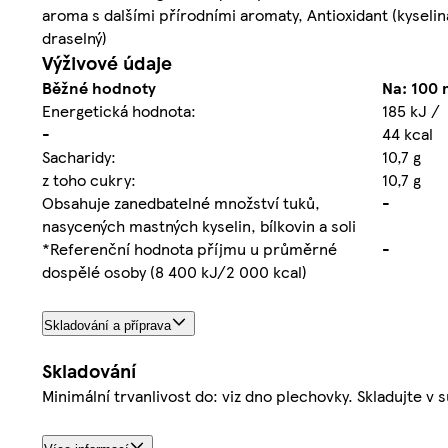
aroma s dalšími přírodními aromaty, Antioxidant (kyselin
draselný)
Výživové údaje
Běžné hodnoty
Na: 100 
Energetická hodnota:
185 kJ /
-
44 kcal
Sacharidy:
10,7 g
z toho cukry:
10,7 g
Obsahuje zanedbatelné množství tuků,
-
nasycených mastných kyselin, bílkovin a soli
*Referenční hodnota příjmu u průměrné
-
dospělé osoby (8 400 kJ/2 000 kcal)
Skladování a příprava
Skladování
Minimální trvanlivost do: viz dno plechovky. Skladujte v