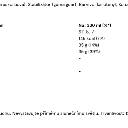
a askorbová), Stabilizátor (guma guar), Barvivo (karoteny), Kon
ml
Na: 330 ml (%*)
611 kJ /
145 kcal (7%)
35 g (14%)
35 g (39%)
-
-
 suchu. Nevystavujte přímému slunečnímu světlu. Trvanlivost: 1