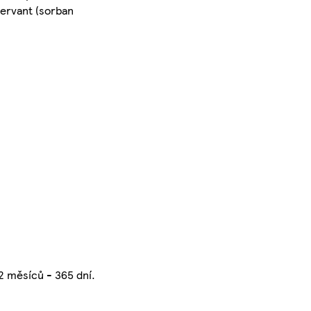
zervant (sorban
2 měsíců - 365 dní.