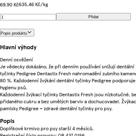
635,46 Kč/kg
69,90 Kč
Přidat
Popis produktu
Hlavní výhody
Denní osvěžení
Je vědecky dokázáno, že při denním používání snižují dentální
tyčinky Pedigree Dentastix Fresh nahromadění zubního kamen
80 %. Každodenní žvýkání dentální tyčinky Pedigree podporuje 
hygienu psů.
Každodenní žvýkací tyčinky Dentastix Fresh jsou nízkotučné, b
přidaného cukru a bez umělých barviv a dochucovadel. Žvýkac
pamlsky Pedigree – zdravé dentální tyčinky pro psy.
Popis
Doplňkové krmivo pro psy starší 4 měsíců.
Registrační číslo provozu: GB 437 0156.