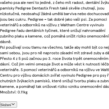
vašeho psa ale není to jediné, z čeho mít radost, dentální žvýk
pamlsky Pedigree Dentastix Fresh také skvěle chutnají, jsou
nízkotučná, neobsahují žádná umělá barviva nebo dochucovadl
jsou bez cukru. Pedigree – tak dobré jako vaši psi. Za pomoci
veterinářů a odborníků na výživu z Waltham Centre vyvinulo
Pedigree řadu dentálních tyčinek, které snižují nahromadění
zubního plaku a kamene, což pomáhá snížit riziko onemocnění
dásně.
Psi používají svou tlamu na všechno, takže aby mohli být co ne
sami sebou, jsou pro ně naprosto zásadní mít zdravé zuby a d
Přesto 4 z 5 psů začnou po 3. roce života trpět onemocněním
dásní. Což jim velmi omezuje život a může vést k nutnosti léčb
veterináře. S pomocí veterinářů a odborníků na výživu ve Wal
Centru pro výživu domácích zvířat vyvinulo Pedigree pro psy 
chutných žvýkacích pamlsků, které snižují tvorbu plaku a zubn
kamene, a pomáhají tak snižovat riziko vzniku onemocnění dás
Množství: 0.11kg
Složení