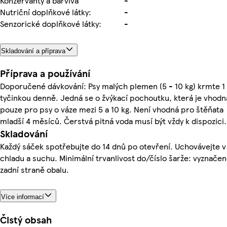
Konzervanty a barviva
-
Nutriční doplňkové látky:
-
Senzorické doplňkové látky:
-
Skladování a příprava
Příprava a používání
Doporučené dávkování: Psy malých plemen (5 - 10 kg) krmte 1
tyčinkou denně. Jedná se o žvýkací pochoutku, která je vhodn
pouze pro psy o váze mezi 5 a 10 kg. Není vhodná pro štěňata
mladší 4 měsíců. Čerstvá pitná voda musí být vždy k dispozici.
Skladování
Každý sáček spotřebujte do 14 dnů po otevření. Uchovávejte v
chladu a suchu. Minimální trvanlivost do/číslo šarže: vyznače
zadní straně obalu.
Více informací
Čistý obsah