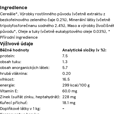
Ingredience
Cereálie*, Výrobky rostlinného původu (včetně extraktu z
bezkofeinového zeleného čaje 0.2%), Minerální látky (včetně
tripolyfosforečnanu sodného 2.4%), Maso a výrobky živočišné
původu*, Oleje a tuky (včetně eukalyptového oleje 0.03%), *
Přírodní ingredience
Výživové údaje
Běžné hodnoty
Analytické složky (v %):
protein:
7.5
obsah tuku:
1.3
obsah anorganických látek:
5.7
hrubá vláknina:
0.20
vlhkost:
16.5
energie:
299 kcal/100 g
Vitamin E:
60.0 mg
Zinek (sulfát zinku, heptahydrát):
228 mg
Kuřecí příchuť:
18.1 mg
Doplňkové látky v 1 kg:
-