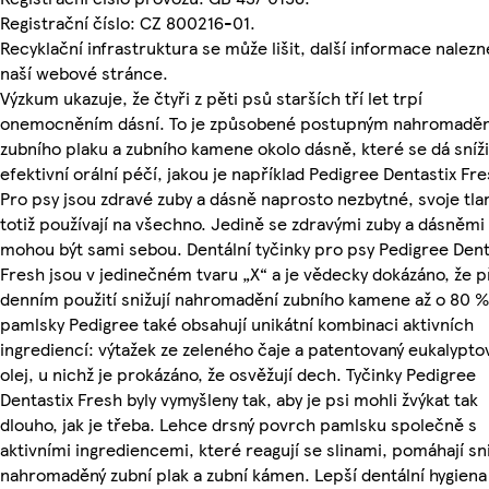
Registrační číslo: CZ 800216-01.
Recyklační infrastruktura se může lišit, další informace nalezn
naší webové stránce.
Výzkum ukazuje, že čtyři z pěti psů starších tří let trpí
onemocněním dásní. To je způsobené postupným nahromadě
zubního plaku a zubního kamene okolo dásně, které se dá sníži
efektivní orální péčí, jakou je například Pedigree Dentastix Fre
Pro psy jsou zdravé zuby a dásně naprosto nezbytné, svoje tl
totiž používají na všechno. Jedině se zdravými zuby a dásněmi
mohou být sami sebou. Dentální tyčinky pro psy Pedigree Dent
Fresh jsou v jedinečném tvaru „X“ a je vědecky dokázáno, že p
denním použití snižují nahromadění zubního kamene až o 80 %
pamlsky Pedigree také obsahují unikátní kombinaci aktivních
ingrediencí: výtažek ze zeleného čaje a patentovaný eukalypto
olej, u nichž je prokázáno, že osvěžují dech. Tyčinky Pedigree
Dentastix Fresh byly vymyšleny tak, aby je psi mohli žvýkat tak
dlouho, jak je třeba. Lehce drsný povrch pamlsku společně s
aktivními ingrediencemi, které reagují se slinami, pomáhají sn
nahromaděný zubní plak a zubní kámen. Lepší dentální hygiena