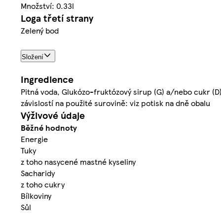
Množství: 0.33l
Loga třetí strany
Zelený bod
Složení
Ingredience
Pitná voda, Glukózo-fruktózový sirup (G) a/nebo cukr (D),
závislostí na použité surovině: viz potisk na dně obalu
Výživové údaje
Běžné hodnoty
Energie
Tuky
z toho nasycené mastné kyseliny
Sacharidy
z toho cukry
Bílkoviny
Sůl