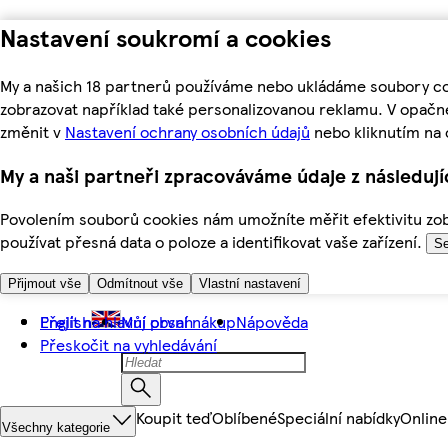
Nastavení soukromí a cookies
My a našich 18 partnerů používáme nebo ukládáme soubory coo
zobrazovat například také personalizovanou reklamu. V opačn
změnit v
Nastavení ochrany osobních údajů
nebo kliknutím na 
My a naši partneři zpracováváme údaje z následuj
Povolením souborů cookies nám umožníte měřit efektivitu zobr
používat přesná data o poloze a identifikovat vaše zařízení.
Se
Přijmout vše
Odmítnout vše
Vlastní nastavení
Přejít na hlavní obsah
English
Můj první nákup
Nápověda
Přeskočit na vyhledávání
Koupit teď
Oblíbené
Speciální nabídky
Online
Všechny kategorie