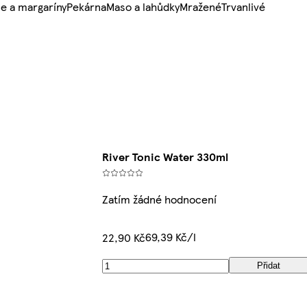
e a margaríny
Pekárna
Maso a lahůdky
Mražené
Trvanlivé
River Tonic Water 330ml
Zatím žádné hodnocení
69,39 Kč/l
22,90 Kč
Přidat