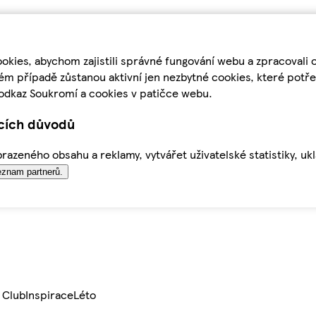
kies, abychom zajistili správné fungování webu a zpracovali 
ém případě zůstanou aktivní jen nezbytné cookies, které pot
odkaz Soukromí a cookies v patičce webu.
ících důvodů
azeného obsahu a reklamy, vytvářet uživatelské statistiky, uk
znam partnerů.
 Club
Inspirace
Léto