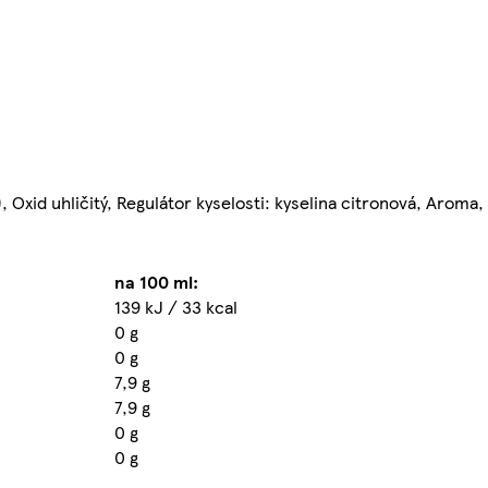
 Oxid uhličitý, Regulátor kyselosti: kyselina citronová, Aroma,
na 100 ml:
139 kJ / 33 kcal
0 g
0 g
7,9 g
7,9 g
0 g
0 g