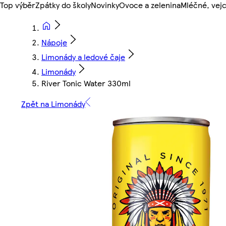
Top výběr
Zpátky do školy
Novinky
Ovoce a zelenina
Mléčné, vejc
Nápoje
Limonády a ledové čaje
Limonády
River Tonic Water 330ml
Zpět na Limonády