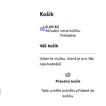
Košík
0,00 Kč
Aktuální cena košíku
0,00 Kč
Aktuální cena košíku
Pokladna
Váš košík
Vyberte službu, která je pro Vás
nejvhodnější
Prázdný košík
Tady uvidíte položky přidané do
košíku