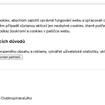
kies, abychom zajistili správné fungování webu a zpracovali 
ém případě zůstanou aktivní jen nezbytné cookies, které pot
odkaz Soukromí a cookies v patičce webu.
ících důvodů
azeného obsahu a reklamy, vytvářet uživatelské statistiky, uk
znam partnerů.
 Club
Inspirace
Léto