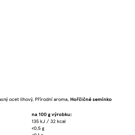
asný ocet lihový, Přírodní aroma,
Hořčičné semínko
na 100 g výrobku:
135 kJ / 32 kcal
<0,5 g
<0,1 g