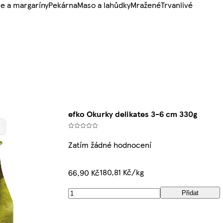
e a margaríny
Pekárna
Maso a lahůdky
Mražené
Trvanlivé
efko Okurky delikates 3-6 cm 330g
Zatím žádné hodnocení
180,81 Kč/kg
66,90 Kč
Přidat