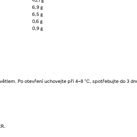
6,9 g
6,5 g
0,6 g
0,9 g
ětlem. Po otevření uchovejte při 4-8 °C, spotřebujte do 3 dn
ČR.