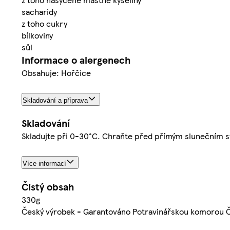
sacharidy
z toho cukry
bílkoviny
sůl
Informace o alergenech
Obsahuje: Hořčice
Skladování a příprava
Skladování
Skladujte při 0-30°C. Chraňte před přímým slunečním sv
Více informací
Čistý obsah
330g
Český výrobek - Garantováno Potravinářskou komorou 