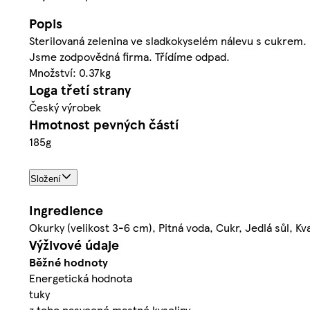
Popis
Sterilovaná zelenina ve sladkokyselém nálevu s cukrem.
Jsme zodpovědná firma. Třídíme odpad.
Množství: 0.37kg
Loga třetí strany
Český výrobek
Hmotnost pevných částí
185g
Složení
Ingredience
Okurky (velikost 3-6 cm), Pitná voda, Cukr, Jedlá sůl, Kv
Výživové údaje
Běžné hodnoty
Energetická hodnota
tuky
z toho nasycené mastné kyseliny