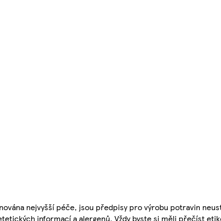
nována nejvyšší péče, jsou předpisy pro výrobu potravin neust
etetických informací a alergenů. Vždy byste si měli přečíst eti