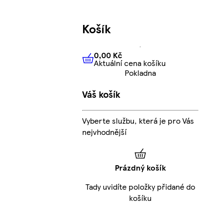
Košík
0,00 Kč
Aktuální cena košíku
0,00 Kč
Aktuální cena košíku
Pokladna
Váš košík
Vyberte službu, která je pro Vás
nejvhodnější
Prázdný košík
Tady uvidíte položky přidané do
košíku