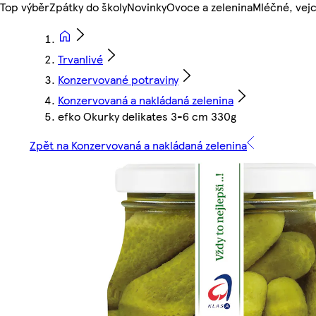
Top výběr
Zpátky do školy
Novinky
Ovoce a zelenina
Mléčné, vejc
Trvanlivé
Konzervované potraviny
Konzervovaná a nakládaná zelenina
efko Okurky delikates 3-6 cm 330g
Zpět na Konzervovaná a nakládaná zelenina