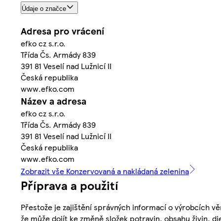
Údaje o značce
Adresa pro vrácení
efko cz s.r.o.
Třída Čs. Armády 839
391 81 Veselí nad Lužnicí II
Česká republika
www.efko.com
Název a adresa
efko cz s.r.o.
Třída Čs. Armády 839
391 81 Veselí nad Lužnicí II
Česká republika
www.efko.com
Zobrazit vše Konzervovaná a nakládaná zelenina
Příprava a použití
Přestože je zajištění správných informací o výrobcích vě
že může dojít ke změně složek potravin, obsahu živin, di