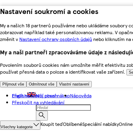
Nastavení soukromí a cookies
My a našich 18 partnerů používáme nebo ukládáme soubory coo
zobrazovat například také personalizovanou reklamu. V opačn
změnit v
Nastavení ochrany osobních údajů
nebo kliknutím na 
My a naši partneři zpracováváme údaje z následuj
Povolením souborů cookies nám umožníte měřit efektivitu zobr
používat přesná data o poloze a identifikovat vaše zařízení.
Se
Přijmout vše
Odmítnout vše
Vlastní nastavení
Přejít na hlavní obsah
English
Můj první nákup
Nápověda
Přeskočit na vyhledávání
Koupit teď
Oblíbené
Speciální nabídky
Online
Všechny kategorie