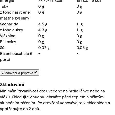
Energie
77 kJ/18 kcal
191 kJ/45 kcal
Tuky
0 g
0 g
z toho nasycené
0 g
0 g
mastné kyseliny
Sacharidy
4,5 g
11 g
z toho cukry
4,3 g
11 g
Vláknina
0 g
0 g
Bílkoviny
0 g
0 g
Sůl
0,02 g
0,05 g
Balení obsahuje 6
-
-
porcí
Skladování a příprava
Skladování
Minimální trvanlivost do: uvedeno na hrdle láhve nebo na
víčku. Skladujte v suchu, chraňte před teplem a přímým
slunečním zářením. Po otevření uchovávejte v chladničce a
spotřebujte do 2 dnů.