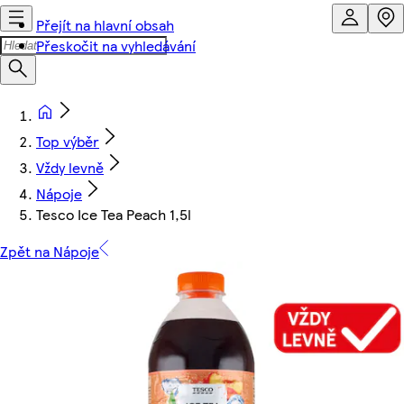
Přejít na hlavní obsah
Přeskočit na vyhledávání
Top výběr
Vždy levně
Nápoje
Tesco Ice Tea Peach 1,5l
Zpět na Nápoje