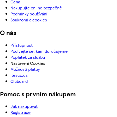
Cena
Nakupujte online bezpečně
Podmínky používání
Soukromí a cookies
O nás
Přístupnost
Podívejte se, kam doručujeme
Poplatek za službu
Nastavení Cookies
Možnosti platby
itesco.cz
Clubcard
Pomoc s prvním nákupem
Jak nakupovat
Registrace