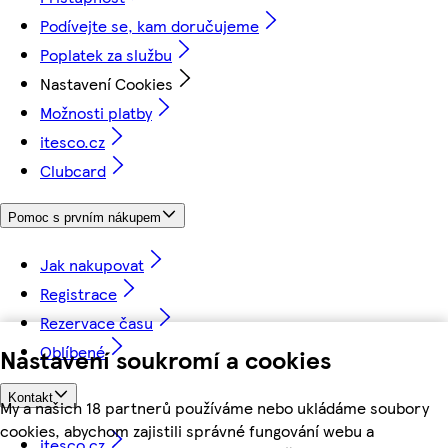
Podívejte se, kam doručujeme
Poplatek za službu
Nastavení Cookies
Možnosti platby
itesco.cz
Clubcard
Pomoc s prvním nákupem
Jak nakupovat
Registrace
Rezervace času
Oblíbené
Nastavení soukromí a cookies
Kontakt
My a našich 18 partnerů používáme nebo ukládáme soubory
cookies, abychom zajistili správné fungování webu a
itesco.cz