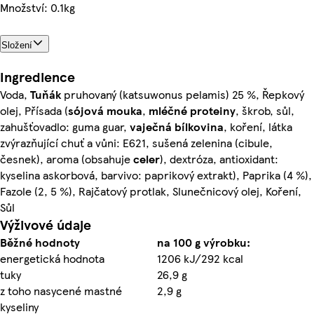
Množství: 0.1kg
Složení
Ingredience
Voda,
Tuňák
pruhovaný (katsuwonus pelamis) 25 %, Řepkový
olej, Přísada (
sójová
mouka
,
mléčné
proteiny
, škrob, sůl,
zahušťovadlo: guma guar,
vaječná
bílkovina
, koření, látka
zvýrazňující chuť a vůni: E621, sušená zelenina (cibule,
česnek), aroma (obsahuje
celer
), dextróza, antioxidant:
kyselina askorbová, barvivo: paprikový extrakt), Paprika (4 %),
Fazole (2, 5 %), Rajčatový protlak, Slunečnicový olej, Koření,
Sůl
Výživové údaje
Běžné hodnoty
na 100 g výrobku:
energetická hodnota
1206 kJ/292 kcal
tuky
26,9 g
z toho nasycené mastné
2,9 g
kyseliny