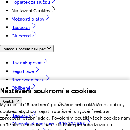
Poplatek za službu
Nastavení Cookies
Možnosti platby
itesco.cz
Clubcard
Pomoc s prvním nákupem
Jak nakupovat
Registrace
Rezervace času
Oblíbené
Nastavení soukromí a cookies
Kontakt
My a našich 18 partnerů používáme nebo ukládáme soubory
cookies, abychom zajistili správné fungování webu a
itesco.cz
zpracovali osobní údaje. Povolením použití všech cookies nám
Zákaznické centrum - 800 222 555
umožníte zobrazovat například také personalizovanou