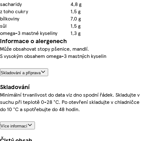
sacharidy
4,8 g
z toho cukry
1,5 g
bílkoviny
7,0 g
sůl
1,5 g
omega-3 mastné kyseliny
1,3 g
Informace o alergenech
Může obsahovat stopy pšenice, mandlí.
S vysokým obsahem omega-3 mastných kyselin
Skladování a příprava
Skladování
Minimální trvanlivost do data viz dno spodní řádek. Skladujte v
suchu při teplotě 0-28 °C. Po otevření skladujte v chladničce
do 10 °C a spotřebujte do 48 hodin.
Více informací
Čistý obsah