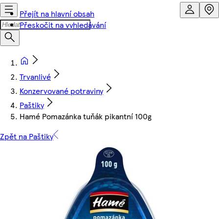
Přejít na hlavní obsah
Přeskočit na vyhledávání
Trvanlivé
Konzervované potraviny
Paštiky
Hamé Pomazánka tuňák pikantní 100g
Zpět na Paštiky