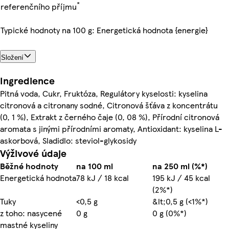
*
referenčního příjmu
Typické hodnoty na 100 g: Energetická hodnota {energie}
Složení
Ingredience
Pitná voda, Cukr, Fruktóza, Regulátory kyselosti: kyselina
citronová a citronany sodné, Citronová šťáva z koncentrátu
(0, 1 %), Extrakt z černého čaje (0, 08 %), Přírodní citronová
aromata s jinými přírodními aromaty, Antioxidant: kyselina L-
askorbová, Sladidlo: steviol-glykosidy
Výživové údaje
Běžné hodnoty
na 100 ml
na 250 ml (%*)
Energetická hodnota
78 kJ / 18 kcal
195 kJ / 45 kcal
(2%*)
Tuky
<0,5 g
&lt;0,5 g (<1%*)
z toho: nasycené
0 g
0 g (0%*)
mastné kyseliny