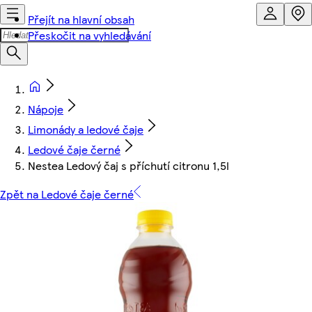
Přejít na hlavní obsah
Přeskočit na vyhledávání
Nápoje
Limonády a ledové čaje
Ledové čaje černé
Nestea Ledový čaj s příchutí citronu 1,5l
Zpět na Ledové čaje černé