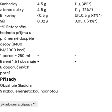
Sacharidy
4,5 g
11 g (4%*)
z toho: cukry
4,5 g
11 g (12%*)
Bílkoviny
<0,5 g
&lt;0,5 g (<1%*)
Sůl
0,02 g
0,05 g (<1%*)
*% Referenční
-
-
hodnota příjmu u
průměrné dospělé
osoby (8400
kJ/2000 kcal)
1 porce = 250 ml
-
-
Balení 1,5 l obsahuje
-
-
6 doporučených
porcí
Přísady
Obsahuje Sladidla
S nízkou energetickou hodnotou
Skladování a příprava