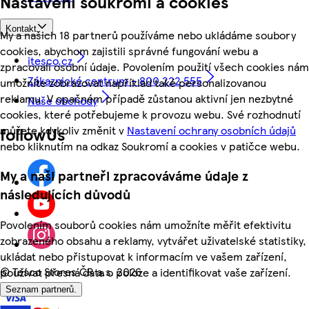
Nastavení soukromí a cookies
Kontakt
My a našich 18 partnerů používáme nebo ukládáme soubory
cookies, abychom zajistili správné fungování webu a
itesco.cz
zpracovali osobní údaje. Povolením použití všech cookies nám
Zákaznické centrum - 800 222 555
umožníte zobrazovat například také personalizovanou
reklamu. V opačném případě zůstanou aktivní jen nezbytné
Naše obchody
cookies, které potřebujeme k provozu webu. Své rozhodnutí
můžete kdykoliv změnit v
Nastavení ochrany osobních údajů
followUs
nebo kliknutím na odkaz Soukromí a cookies v patičce webu.
My a naši partneři zpracováváme údaje z
následujících důvodů
Povolením souborů cookies nám umožníte měřit efektivitu
zobrazeného obsahu a reklamy, vytvářet uživatelské statistiky,
ukládat nebo přistupovat k informacím ve vašem zařízení,
©
Tesco Stores ČR a.s. 2026
používat přesná data o poloze a identifikovat vaše zařízení.
Seznam partnerů.