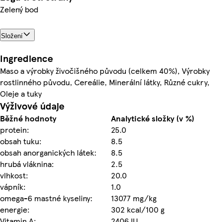
Zelený bod
Složení
Ingredience
Maso a výrobky živočišného původu (celkem 40%), Výrobky
rostlinného původu, Cereálie, Minerální látky, Různé cukry,
Oleje a tuky
Výživové údaje
Běžné hodnoty
Analytické složky (v %)
protein:
25.0
obsah tuku:
8.5
obsah anorganických látek:
8.5
hrubá vláknina:
2.5
vlhkost:
20.0
vápník:
1.0
omega-6 mastné kyseliny:
13077 mg/kg
energie:
302 kcal/100 g
Vitamin A:
2406 IU