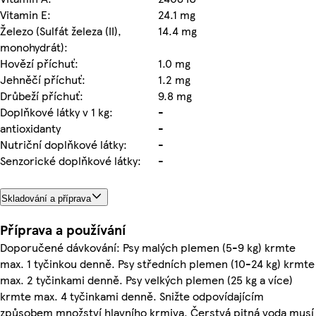
Vitamin E:
24.1 mg
Železo (Sulfát železa (II),
14.4 mg
monohydrát):
Hovězí příchuť:
1.0 mg
Jehněčí příchuť:
1.2 mg
Drůbeží příchuť:
9.8 mg
Doplňkové látky v 1 kg:
-
antioxidanty
-
Nutriční doplňkové látky:
-
Senzorické doplňkové látky:
-
Skladování a příprava
Příprava a používání
Doporučené dávkování: Psy malých plemen (5-9 kg) krmte
max. 1 tyčinkou denně. Psy středních plemen (10-24 kg) krmte
max. 2 tyčinkami denně. Psy velkých plemen (25 kg a více)
krmte max. 4 tyčinkami denně. Snižte odpovídajícím
způsobem množství hlavního krmiva. Čerstvá pitná voda musí