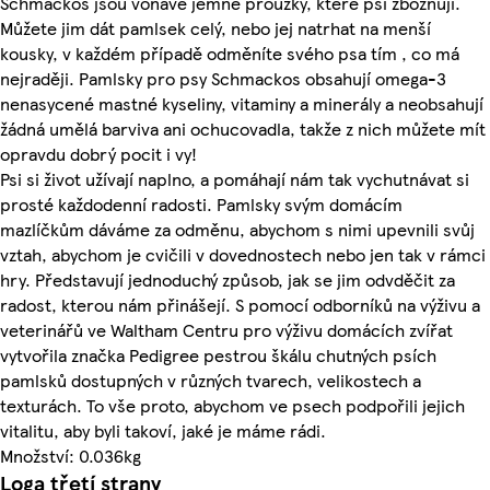
Schmackos jsou voňavé jemné proužky, které psi zbožňují.
Můžete jim dát pamlsek celý, nebo jej natrhat na menší
kousky, v každém případě odměníte svého psa tím , co má
nejraději. Pamlsky pro psy Schmackos obsahují omega-3
nenasycené mastné kyseliny, vitaminy a minerály a neobsahují
žádná umělá barviva ani ochucovadla, takže z nich můžete mít
opravdu dobrý pocit i vy!
Psi si život užívají naplno, a pomáhají nám tak vychutnávat si
prosté každodenní radosti. Pamlsky svým domácím
mazlíčkům dáváme za odměnu, abychom s nimi upevnili svůj
vztah, abychom je cvičili v dovednostech nebo jen tak v rámci
hry. Představují jednoduchý způsob, jak se jim odvděčit za
radost, kterou nám přinášejí. S pomocí odborníků na výživu a
veterinářů ve Waltham Centru pro výživu domácích zvířat
vytvořila značka Pedigree pestrou škálu chutných psích
pamlsků dostupných v různých tvarech, velikostech a
texturách. To vše proto, abychom ve psech podpořili jejich
vitalitu, aby byli takoví, jaké je máme rádi.
Množství: 0.036kg
Loga třetí strany