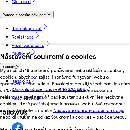
Clubcard
Pomoc s prvním nákupem
Jak nakupovat
Registrace
Rezervace času
Oblíbené
Nastavení soukromí a cookies
Kontakt
My a našich 18 partnerů používáme nebo ukládáme soubory
cookies, abychom zajistili správné fungování webu a
itesco.cz
zpracovali osobní údaje. Povolením použití všech cookies nám
Zákaznické centrum - 800 222 555
umožníte zobrazovat například také personalizovanou
reklamu. V opačném případě zůstanou aktivní jen nezbytné
Naše obchody
cookies, které potřebujeme k provozu webu. Své rozhodnutí
můžete kdykoliv změnit v
Nastavení ochrany osobních údajů
followUs
nebo kliknutím na odkaz Soukromí a cookies v patičce webu.
My a naši partneři zpracováváme údaje z