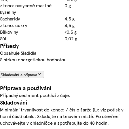
z toho: nasycené mastné
0 g
kyseliny
Sacharidy
4,5 g
z toho: cukry
4,5 g
Bílkoviny
<0,5 g
Sůl
0,02 g
Přísady
Obsahuje Sladidla
S nízkou energetickou hodnotou
Skladování a příprava
Příprava a používání
Případný sediment pochází z čaje.
Skladování
Minimální trvanlivost do konce: / číslo šarže (L): viz potisk v
horní části obalu. Skladujte na tmavém místě. Po otevření
uchovávejte v chladničce a spotřebujte do 48 hodin.