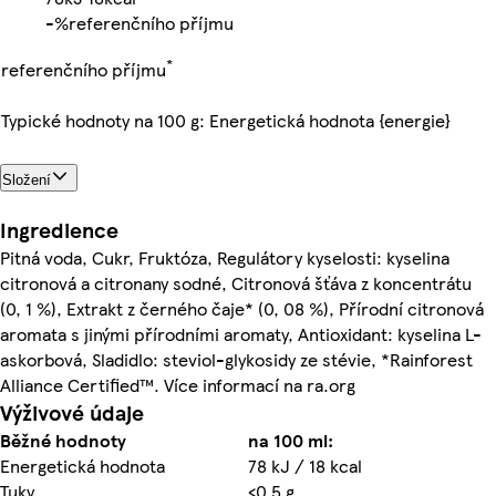
-%
referenčního příjmu
*
referenčního příjmu
Typické hodnoty na 100 g: Energetická hodnota {energie}
Složení
Ingredience
Pitná voda, Cukr, Fruktóza, Regulátory kyselosti: kyselina
citronová a citronany sodné, Citronová šťáva z koncentrátu
(0, 1 %), Extrakt z černého čaje* (0, 08 %), Přírodní citronová
aromata s jinými přírodními aromaty, Antioxidant: kyselina L-
askorbová, Sladidlo: steviol-glykosidy ze stévie, *Rainforest
Alliance Certified™. Více informací na ra.org
Výživové údaje
Běžné hodnoty
na 100 ml:
Energetická hodnota
78 kJ / 18 kcal
Tuky
<0,5 g