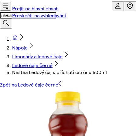
Přejít na hlavní obsah
Přeskočit na vyhledávání
Nápoje
Limonády a ledové čaje
Ledové čaje černé
Nestea Ledový čaj s příchutí citronu 500ml
Zpět na Ledové čaje černé