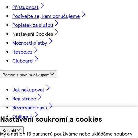
Přístupnost
Podívejte se, kam doručujeme
Poplatek za službu
Nastavení Cookies
Možnosti platby
itesco.cz
Clubcard
Pomoc s prvním nákupem
Jak nakupovat
Registrace
Rezervace času
Oblíbené
Nastavení soukromí a cookies
Kontakt
My a našich 18 partnerů používáme nebo ukládáme soubory