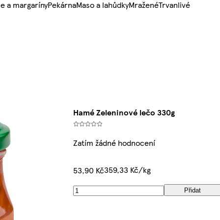
e a margaríny
Pekárna
Maso a lahůdky
Mražené
Trvanlivé
Hamé Zeleninové lečo 330g
Zatím žádné hodnocení
359,33 Kč/kg
53,90 Kč
Přidat