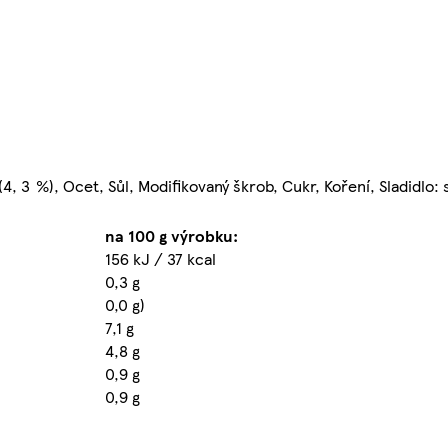
(4, 3 %), Ocet, Sůl, Modifikovaný škrob, Cukr, Koření, Sladidlo:
na 100 g výrobku:
156 kJ / 37 kcal
0,3 g
0,0 g)
7,1 g
4,8 g
0,9 g
0,9 g