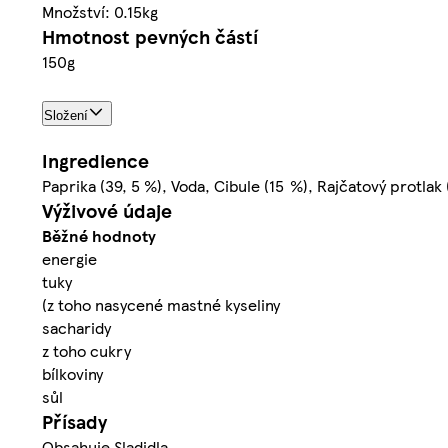
Množství: 0.15kg
Hmotnost pevných částí
150g
Složení
Ingredience
Paprika (39, 5 %), Voda, Cibule (15 %), Rajčatový protlak 
Výživové údaje
Běžné hodnoty
energie
tuky
(z toho nasycené mastné kyseliny
sacharidy
z toho cukry
bílkoviny
sůl
Přísady
Obsahuje Sladidla