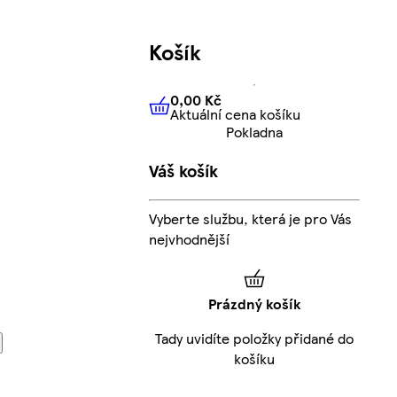
Košík
0,00 Kč
Aktuální cena košíku
0,00 Kč
Aktuální cena košíku
Pokladna
Váš košík
Vyberte službu, která je pro Vás
nejvhodnější
Prázdný košík
Tady uvidíte položky přidané do
košíku