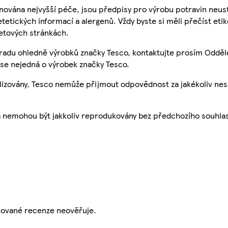
nována nejvyšší péče, jsou předpisy pro výrobu potravin neust
etetických informací a alergenů. Vždy byste si měli přečíst eti
etových stránkách.
 radu ohledně výrobků značky Tesco, kontaktujte prosím Odděl
se nejedná o výrobek značky Tesco.
ualizovány, Tesco nemůže přijmout odpovědnost za jakékoliv ne
a nemohou být jakkoliv reprodukovány bez předchozího souhla
ikované recenze neověřuje.