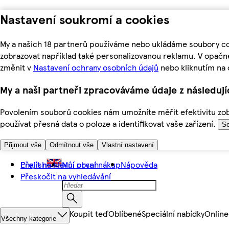
Nastavení soukromí a cookies
My a našich 18 partnerů používáme nebo ukládáme soubory coo
zobrazovat například také personalizovanou reklamu. V opačn
změnit v
Nastavení ochrany osobních údajů
nebo kliknutím na 
My a naši partneři zpracováváme údaje z následuj
Povolením souborů cookies nám umožníte měřit efektivitu zobr
používat přesná data o poloze a identifikovat vaše zařízení.
Se
Přijmout vše
Odmítnout vše
Vlastní nastavení
Přejít na hlavní obsah
English
Můj první nákup
Nápověda
Přeskočit na vyhledávání
Koupit teď
Oblíbené
Speciální nabídky
Online
Všechny kategorie