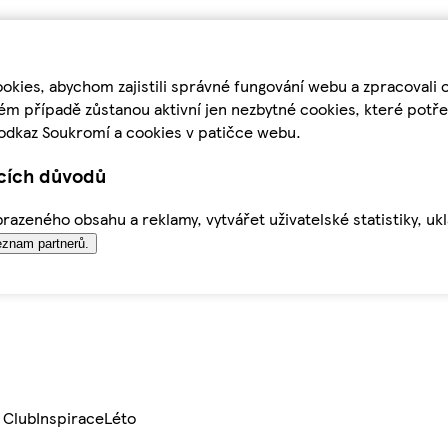
kies, abychom zajistili správné fungování webu a zpracovali 
ém případě zůstanou aktivní jen nezbytné cookies, které pot
odkaz Soukromí a cookies v patičce webu.
ících důvodů
azeného obsahu a reklamy, vytvářet uživatelské statistiky, uk
znam partnerů.
 Club
Inspirace
Léto