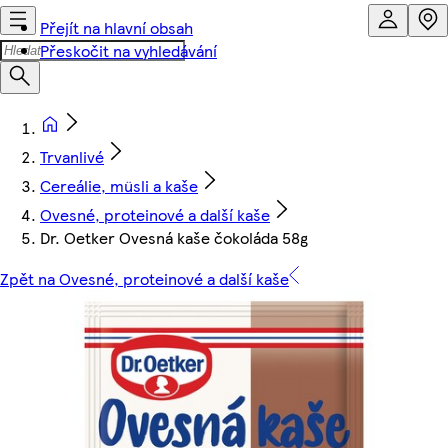
Přejít na hlavní obsah
Přeskočit na vyhledávání
Trvanlivé
Cereálie, müsli a kaše
Ovesné, proteinové a další kaše
Dr. Oetker Ovesná kaše čokoláda 58g
Zpět na Ovesné, proteinové a další kaše