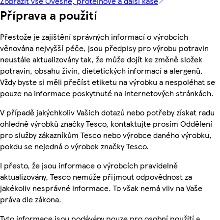
Zobrazit vše Ovesné, proteinové a další kaše
Příprava a použití
Přestože je zajištění správných informací o výrobcích
věnována nejvyšší péče, jsou předpisy pro výrobu potravin
neustále aktualizovány tak, že může dojít ke změně složek
potravin, obsahu živin, dietetických informací a alergenů.
Vždy byste si měli přečíst etiketu na výrobku a nespoléhat se
pouze na informace poskytnuté na internetových stránkách.
V případě jakýchkoliv Vašich dotazů nebo potřeby získat radu
ohledně výrobků značky Tesco, kontaktujte prosím Oddělení
pro služby zákazníkům Tesco nebo výrobce daného výrobku,
pokdu se nejedná o výrobek značky Tesco.
I přesto, že jsou informace o výrobcích pravidelně
aktualizovány, Tesco nemůže přijmout odpovědnost za
jakékoliv nesprávné informace. To však nemá vliv na Vaše
práva dle zákona.
Tyto informace jsou podávány pouze pro osobní použití a