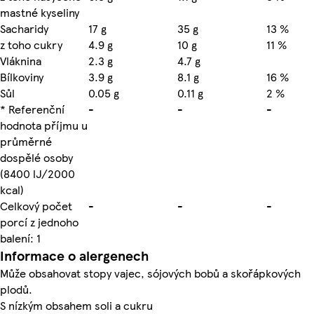
mastné kyseliny
Sacharidy
17 g
35 g
13 %
z toho cukry
4.9 g
10 g
11 %
Vláknina
2.3 g
4.7 g
Bílkoviny
3.9 g
8.1 g
16 %
Sůl
0.05 g
0.11 g
2 %
* Referenční
-
-
-
hodnota příjmu u
průměrné
dospělé osoby
(8400 lJ/2000
kcal)
Celkový počet
-
-
-
porcí z jednoho
balení: 1
Informace o alergenech
Může obsahovat stopy vajec, sójových bobů a skořápkových
plodů.
S nízkým obsahem soli a cukru