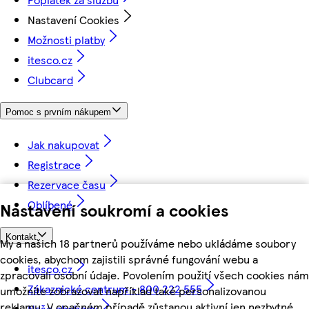
Nastavení Cookies
Možnosti platby
itesco.cz
Clubcard
Pomoc s prvním nákupem
Jak nakupovat
Registrace
Rezervace času
Oblíbené
Nastavení soukromí a cookies
Kontakt
My a našich 18 partnerů používáme nebo ukládáme soubory
cookies, abychom zajistili správné fungování webu a
itesco.cz
zpracovali osobní údaje. Povolením použití všech cookies nám
Zákaznické centrum - 800 222 555
umožníte zobrazovat například také personalizovanou
reklamu. V opačném případě zůstanou aktivní jen nezbytné
Naše obchody