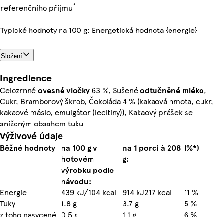
*
referenčního příjmu
Typické hodnoty na 100 g: Energetická hodnota {energie}
Složení
Ingredience
Celozrnné
ovesné vločky
63 %, Sušené
odtučněné mléko
,
Cukr, Bramborový škrob, Čokoláda 4 % (kakaová hmota, cukr,
kakaové máslo, emulgátor (lecitiny)), Kakaový prášek se
sníženým obsahem tuku
Výživové údaje
Běžné hodnoty
na 100 g v
na 1 porci à 208
(%*)
hotovém
g:
výrobku podle
návodu:
Energie
439 kJ/104 kcal
914 kJ217 kcal
11 %
Tuky
1.8 g
3.7 g
5 %
z toho nasycené
0.5 g
1.1 g
6 %