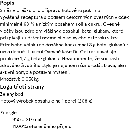
Popis
Směs v prášku pro přípravu hotového pokrmu.
Vývážená receptura s podílem celozrnných ovesných vloček
minimálně 63 % a nízkým obsahem soli a cukru. Ovesné
vločky jsou zdrojem vlákiny a obsahují beta-glukany, které
přispívají k udržení normální hladiny cholesterolu v krvi.
Příznivého účinku se dosáhne konzumací 3 g beta-glukanů z
ovsa denně. 1 balení Ovesné kaše Dr. Oetker obsahuje
přibližně 1,2 g beta-glukanů. Nezapoměňte, že součástí
zdravého životního stylu je nejenom různorodá strava, ale i
aktivní pohyb a pozitivní myšlení.
Množství: 0.058kg
Loga třetí strany
Zelený bod
Hotový výrobek obsahuje na 1 porci (208 g)
Energie
914kJ
217kcal
11.00%
referenčního příjmu