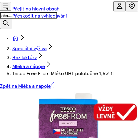
Přejít na hlavní obsah
Přeskočit na vyhledávání
Speciální výživa
Bez laktózy
Mléka a nápoje
Tesco Free From Mléko UHT polotučné 1,5% 1l
Zpět na Mléka a nápoje