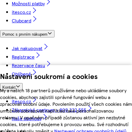
Možnosti platby
itesco.cz
Clubcard
Pomoc s prvním nákupem
Jak nakupovat
Registrace
Rezervace času
Oblíbené
Nastavení soukromí a cookies
Kontakt
My a našich 18 partnerů používáme nebo ukládáme soubory
cookies, abychom zajistili správné fungování webu a
itesco.cz
zpracovali osobní údaje. Povolením použití všech cookies nám
Zákaznické centrum - 800 222 555
umožníte zobrazovat například také personalizovanou
reklamu. V opačném případě zůstanou aktivní jen nezbytné
Naše obchody
cookies, které potřebujeme k provozu webu. Své rozhodnutí
můžete kdykoliv změnit v
Nastavení ochrany osobních údajů