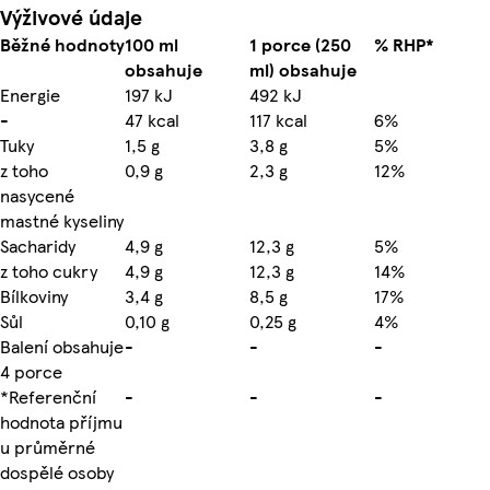
Výživové údaje
Běžné hodnoty
100 ml
1 porce (250
% RHP*
obsahuje
ml) obsahuje
Energie
197 kJ
492 kJ
-
47 kcal
117 kcal
6%
Tuky
1,5 g
3,8 g
5%
z toho
0,9 g
2,3 g
12%
nasycené
mastné kyseliny
Sacharidy
4,9 g
12,3 g
5%
z toho cukry
4,9 g
12,3 g
14%
Bílkoviny
3,4 g
8,5 g
17%
Sůl
0,10 g
0,25 g
4%
Balení obsahuje
-
-
-
4 porce
*Referenční
-
-
-
hodnota příjmu
u průměrné
dospělé osoby