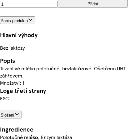
Přidat
Popis produktu
Hlavní výhody
Bez laktózy
Popis
Trvanlivé mléko polotučné, bezlaktózové. Ošetřeno UHT
záhřevem.
Množství: 1l
Loga třetí strany
FSC
Složení
Ingredience
Polotučné
mléko
, Enzym laktáza