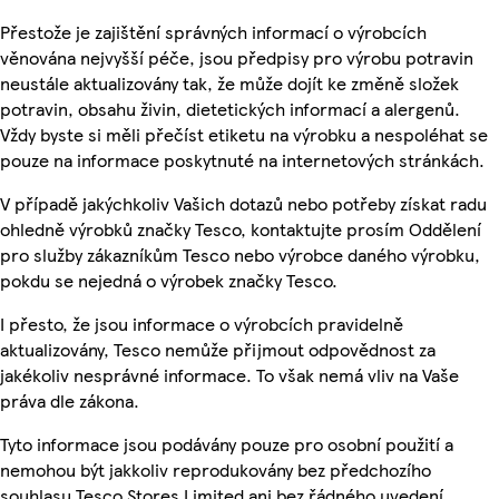
Přestože je zajištění správných informací o výrobcích
věnována nejvyšší péče, jsou předpisy pro výrobu potravin
neustále aktualizovány tak, že může dojít ke změně složek
potravin, obsahu živin, dietetických informací a alergenů.
Vždy byste si měli přečíst etiketu na výrobku a nespoléhat se
pouze na informace poskytnuté na internetových stránkách.
V případě jakýchkoliv Vašich dotazů nebo potřeby získat radu
ohledně výrobků značky Tesco, kontaktujte prosím Oddělení
pro služby zákazníkům Tesco nebo výrobce daného výrobku,
pokdu se nejedná o výrobek značky Tesco.
I přesto, že jsou informace o výrobcích pravidelně
aktualizovány, Tesco nemůže přijmout odpovědnost za
jakékoliv nesprávné informace. To však nemá vliv na Vaše
práva dle zákona.
Tyto informace jsou podávány pouze pro osobní použití a
nemohou být jakkoliv reprodukovány bez předchozího
souhlasu Tesco Stores Limited ani bez řádného uvedení