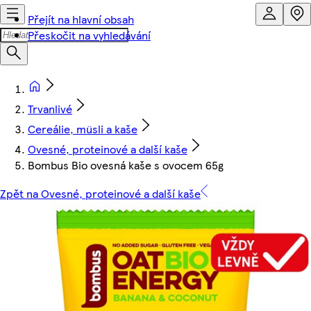
Přejít na hlavní obsah
Přeskočit na vyhledávání
Trvanlivé
Cereálie, müsli a kaše
Ovesné, proteinové a další kaše
Bombus Bio ovesná kaše s ovocem 65g
Zpět na Ovesné, proteinové a další kaše