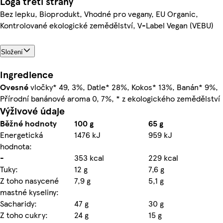
Loga třetí strany
Bez lepku, Bioprodukt, Vhodné pro vegany, EU Organic,
Kontrolované ekologické zemědělství, V-Label Vegan (VEBU)
Složení
Ingredience
Ovesné
vločky* 49, 3%, Datle* 28%, Kokos* 13%, Banán* 9%,
Přírodní banánové aroma 0, 7%, * z ekologického zemědělství
Výživové údaje
Běžné hodnoty
100 g
65 g
Energetická
1476 kJ
959 kJ
hodnota:
-
353 kcal
229 kcal
Tuky:
12 g
7,6 g
Z toho nasycené
7,9 g
5,1 g
mastné kyseliny:
Sacharidy:
47 g
30 g
Z toho cukry:
24 g
15 g