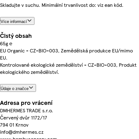
Skladujte v suchu. Minimální trvanlivost do: viz ean kód.
Více informací
Čistý obsah
65g ℮
EU Organic - CZ-BIO-003, Zemědělská produkce EU/mimo
EU.
Kontrolované ekologické zemědělství - CZ-BIO-003, Produkt
ekologického zemědělství.
Údaje o značce
Adresa pro vrácení
DMHERMES TRADE s.r.o.
Červený dvůr 1172/17
794 01 Krnov
info@dmhermes.cz
www.bombusenergy.com