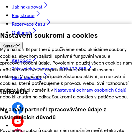
Jak nakupovat
Registrace
Rezervace času
Oblíbené
Nastavení soukromí a cookies
Kontakt
My a našich 18 partnerů používáme nebo ukládáme soubory
cookies, abychom zajistili správné fungování webu a
itesco.cz
zpracovali osobní údaje. Povolením použití všech cookies nám
Zákaznické centrum - 800 222 555
umožníte zobrazovat například také personalizovanou
reklamu. V opačném případě zůstanou aktivní jen nezbytné
Naše obchody
cookies, které potřebujeme k provozu webu. Své rozhodnutí
můžete kdykoliv změnit v
Nastavení ochrany osobních údajů
followUs
nebo kliknutím na odkaz Soukromí a cookies v patičce webu.
My a naši partneři zpracováváme údaje z
následujících důvodů
Povolením souborů cookies nám umožníte měřit efektivitu