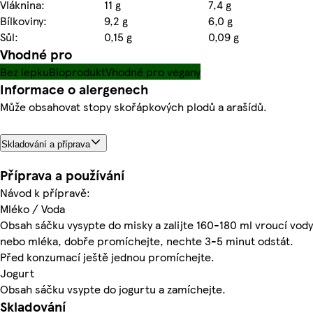
Vláknina:
11 g
7,4 g
Bílkoviny:
9,2 g
6,0 g
Sůl:
0,15 g
0,09 g
Vhodné pro
Bez lepku
Bioprodukt
Vhodné pro vegany
Informace o alergenech
Může obsahovat stopy skořápkových plodů a arašídů.
Skladování a příprava
Příprava a používání
Návod k přípravě:
Mléko / Voda
Obsah sáčku vysypte do misky a zalijte 160-180 ml vroucí vody
nebo mléka, dobře promíchejte, nechte 3-5 minut odstát.
Před konzumací ještě jednou promíchejte.
Jogurt
Obsah sáčku vsypte do jogurtu a zamíchejte.
Skladování