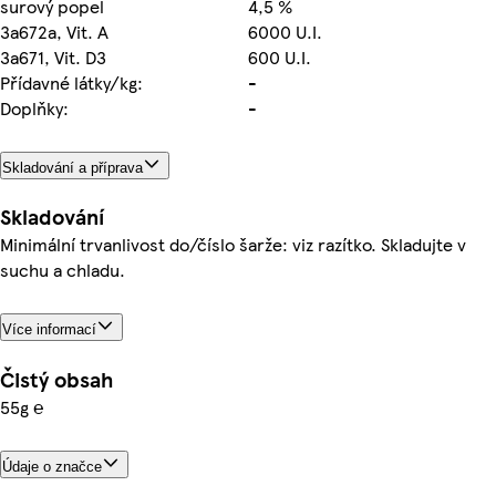
surový popel
4,5 %
3a672a, Vit. A
6000 U.I.
3a671, Vit. D3
600 U.I.
Přídavné látky/kg:
-
Doplňky:
-
Skladování a příprava
Skladování
Minimální trvanlivost do/číslo šarže: viz razítko. Skladujte v
suchu a chladu.
Více informací
Čistý obsah
55g ℮
Údaje o značce