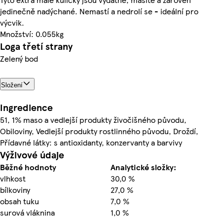
jedinečně nadýchané. Nemastí a nedrolí se - ideální pro
výcvik.
Množství: 0.055kg
Loga třetí strany
Zelený bod
Složení
Ingredience
51, 1% maso a vedlejší produkty živočišného původu,
Obiloviny, Vedlejší produkty rostlinného původu, Droždí,
Přídavné látky: s antioxidanty, konzervanty a barvivy
Výživové údaje
Běžné hodnoty
Analytické složky:
vlhkost
30,0 %
bílkoviny
27,0 %
obsah tuku
7,0 %
surová vláknina
1,0 %