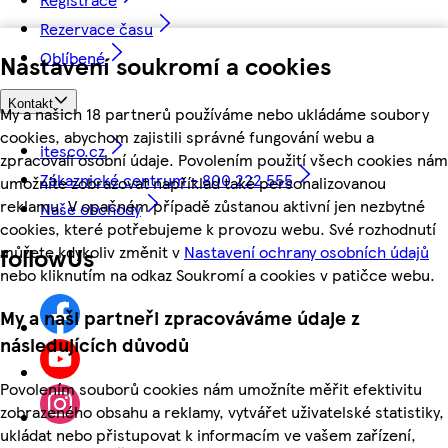
Rezervace času
Oblíbené
Nastavení soukromí a cookies
Kontakt
My a našich 18 partnerů používáme nebo ukládáme soubory
cookies, abychom zajistili správné fungování webu a
itesco.cz
zpracovali osobní údaje. Povolením použití všech cookies nám
Zákaznické centrum - 800 222 555
umožníte zobrazovat například také personalizovanou
reklamu. V opačném případě zůstanou aktivní jen nezbytné
Naše obchody
cookies, které potřebujeme k provozu webu. Své rozhodnutí
můžete kdykoliv změnit v
Nastavení ochrany osobních údajů
followUs
nebo kliknutím na odkaz Soukromí a cookies v patičce webu.
My a naši partneři zpracováváme údaje z
následujících důvodů
Povolením souborů cookies nám umožníte měřit efektivitu
zobrazeného obsahu a reklamy, vytvářet uživatelské statistiky,
ukládat nebo přistupovat k informacím ve vašem zařízení,