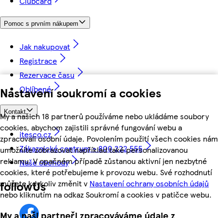
Clubcard
Pomoc s prvním nákupem
Jak nakupovat
Registrace
Rezervace času
Oblíbené
Nastavení soukromí a cookies
Kontakt
My a našich 18 partnerů používáme nebo ukládáme soubory
cookies, abychom zajistili správné fungování webu a
itesco.cz
zpracovali osobní údaje. Povolením použití všech cookies nám
Zákaznické centrum - 800 222 555
umožníte zobrazovat například také personalizovanou
reklamu. V opačném případě zůstanou aktivní jen nezbytné
Naše obchody
cookies, které potřebujeme k provozu webu. Své rozhodnutí
můžete kdykoliv změnit v
Nastavení ochrany osobních údajů
followUs
nebo kliknutím na odkaz Soukromí a cookies v patičce webu.
My a naši partneři zpracováváme údaje z