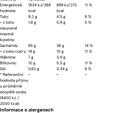
Energetická
1634 kJ/388
899 kJ/213
11 %
hodnota:
kcal
kcal
Tuky:
8,2 g
4,5 g
6 %
- z toho
1,6 g
0,9 g
5 %
nasycené
mastné
kyseliny:
Sacharidy:
65 g
36 g
14 %
- z toho cukry:
19 g
10 g
11 %
Vláknina:
7 g
3,9 g
Bílkoviny:
10 g
5,5 g
11 %
Sůl:
0,62 g
0,34 g
6 %
* Referenční
-
-
-
hodnota příjmu
u průměrné
dospělé osoby
(8400 kJ /
2000 kcal)
Informace o alergenech