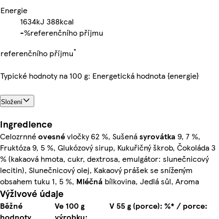
Energie
1634kJ
388kcal
-%
referenčního příjmu
*
referenčního příjmu
Typické hodnoty na 100 g: Energetická hodnota {energie}
Složení
Ingredience
Celozrnné
ovesné
vločky 62 %, Sušená
syrovátka
9, 7 %,
Fruktóza 9, 5 %, Glukózový sirup, Kukuřičný škrob, Čokoláda 3
% (kakaová hmota, cukr, dextrosa, emulgátor: slunečnicový
lecitin), Slunečnicový olej, Kakaový prášek se sníženým
obsahem tuku 1, 5 %,
Mléčná
bílkovina, Jedlá sůl, Aroma
Výživové údaje
Běžné
Ve 100 g
V 55 g (porce):
%* / porce:
hodnoty
výrobku: