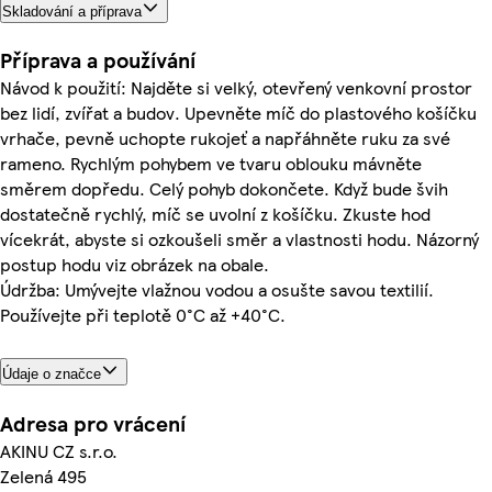
Skladování a příprava
Příprava a používání
Návod k použití: Najděte si velký, otevřený venkovní prostor
bez lidí, zvířat a budov. Upevněte míč do plastového košíčku
vrhače, pevně uchopte rukojeť a napřáhněte ruku za své
rameno. Rychlým pohybem ve tvaru oblouku mávněte
směrem dopředu. Celý pohyb dokončete. Když bude švih
dostatečně rychlý, míč se uvolní z košíčku. Zkuste hod
vícekrát, abyste si ozkoušeli směr a vlastnosti hodu. Názorný
postup hodu viz obrázek na obale.
Údržba: Umývejte vlažnou vodou a osušte savou textilií.
Používejte při teplotě 0°C až +40°C.
Údaje o značce
Adresa pro vrácení
AKINU CZ s.r.o.
Zelená 495