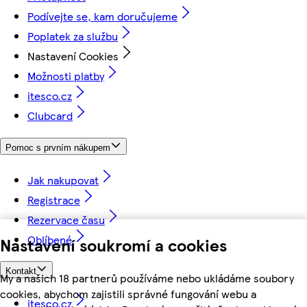
Podívejte se, kam doručujeme
Poplatek za službu
Nastavení Cookies
Možnosti platby
itesco.cz
Clubcard
Pomoc s prvním nákupem
Jak nakupovat
Registrace
Rezervace času
Oblíbené
Nastavení soukromí a cookies
Kontakt
My a našich 18 partnerů používáme nebo ukládáme soubory
cookies, abychom zajistili správné fungování webu a
itesco.cz