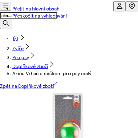
Přejít na hlavní obsah
Přeskočit na vyhledávání
Zvíře
Pro psy
Doplňkové zboží
Akinu Vrhač s míčkem pro psy malý
Zpět na Doplňkové zboží