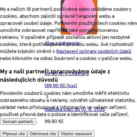
My a našich 18 partnerů používáme nebo ukládáme soubory
cookies, abychom zajistili správné fungování webu a
zpracovali osobní údaje. Povolením použití všech cookies nám
umožníte zobrazovat například také personalizovanou
reklamu. V opačném případě zůstanou aktivní jen nezbytné
Více z kategorie
cookies, které potřebujeme k provozu webu. Své rozhodnutí
můžete kdykoliv změnit v
Nastavení ochrany osobních údajů
nebo kliknutím na odkaz Soukromí a cookies v patičce webu.
My a naši partneři zpracováváme údaje z
89,90 Kč s Clubcard
následujících důvodů
(89,90 Kč/kus)
Povolením souborů cookies nám umožníte měřit efektivitu
zobrazeného obsahu a reklamy, vytvářet uživatelské statistiky,
ukládat nebo přistupovat k informacím ve vašem zařízení,
Nabídka platí do 10. 8. 2026
používat přesná data o poloze a identifikovat vaše zařízení.
99,90 Kč
Seznam partnerů.
99,90 Kč/kus
Přijmout vše
Odmítnout vše
Vlastní nastavení