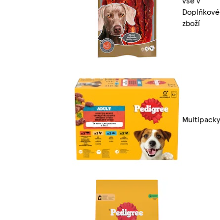
vše v
Doplňkové
zboží
Multipacky