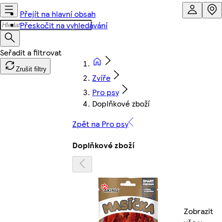
Přejít na hlavní obsah
Přeskočit na vyhledávání
Zrušit filtry
Zvíře
Pro psy
Doplňkové zboží
Zpět na Pro psy
Doplňkové zboží
Zobrazit