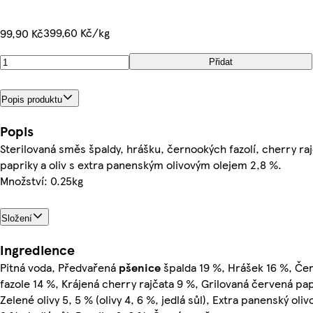
399,60 Kč/kg
99,90 Kč
Přidat
Popis produktu
Popis
Sterilovaná směs špaldy, hrášku, černookých fazolí, cherry raj
papriky a oliv s extra panenským olivovým olejem 2,8 %.
Množství: 0.25kg
Složení
Ingredience
Pitná voda, Předvařená
pšenice
špalda 19 %, Hrášek 16 %, Če
fazole 14 %, Krájená cherry rajčata 9 %, Grilovaná červená pap
Zelené olivy 5, 5 % (olivy 4, 6 %, jedlá sůl), Extra panenský olivo