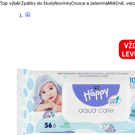
Top výběr
Zpátky do školy
Novinky
Ovoce a zelenina
Mléčné, vejc