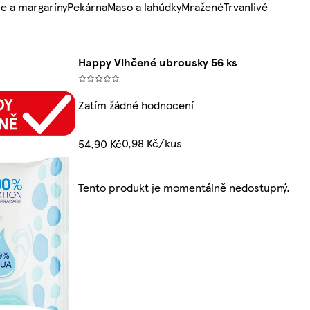
e a margaríny
Pekárna
Maso a lahůdky
Mražené
Trvanlivé
Happy Vlhčené ubrousky 56 ks
Zatím žádné hodnocení
0,98 Kč/kus
54,90 Kč
Tento produkt je momentálně nedostupný.