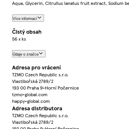
Aqua, Glycerin, Citrullus lanatus fruit extract, Sodium b
Více informací
Čistý obsah
56 x ks
Údaje o značce
Adresa pro vrácení
TZMO Czech Republic s.r.o.
Vlastibořská 2789/2
193 00 Praha 9-Horní Počernice
tzmo-global.com
happy-global.com
Adresa distributora
TZMO Czech Republic s.r.o.
Vlastibořská 2789/2
193 00 Praha 9-Horní Počernice