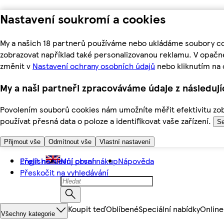
Nastavení soukromí a cookies
My a našich 18 partnerů používáme nebo ukládáme soubory coo
zobrazovat například také personalizovanou reklamu. V opačn
změnit v
Nastavení ochrany osobních údajů
nebo kliknutím na 
My a naši partneři zpracováváme údaje z následuj
Povolením souborů cookies nám umožníte měřit efektivitu zobr
používat přesná data o poloze a identifikovat vaše zařízení.
Se
Přijmout vše
Odmítnout vše
Vlastní nastavení
Přejít na hlavní obsah
English
Můj první nákup
Nápověda
Přeskočit na vyhledávání
Koupit teď
Oblíbené
Speciální nabídky
Online
Všechny kategorie