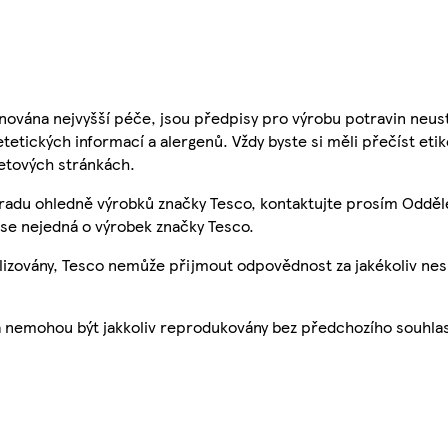
nována nejvyšší péče, jsou předpisy pro výrobu potravin neust
etetických informací a alergenů. Vždy byste si měli přečíst eti
etových stránkách.
 radu ohledně výrobků značky Tesco, kontaktujte prosím Odděl
se nejedná o výrobek značky Tesco.
ualizovány, Tesco nemůže přijmout odpovědnost za jakékoliv ne
a nemohou být jakkoliv reprodukovány bez předchozího souhla