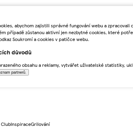
kies, abychom zajistili správné fungování webu a zpracovali 
ém případě zůstanou aktivní jen nezbytné cookies, které pot
odkaz Soukromí a cookies v patičce webu.
ících důvodů
azeného obsahu a reklamy, vytvářet uživatelské statistiky, uk
znam partnerů.
 Club
Inspirace
Grilování