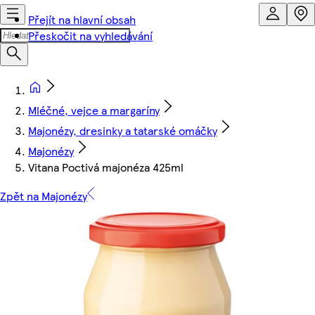
Přejít na hlavní obsah
Přeskočit na vyhledávání
Mléčné, vejce a margaríny
Majonézy, dresinky a tatarské omáčky
Majonézy
Vitana Poctivá majonéza 425ml
Zpět na Majonézy