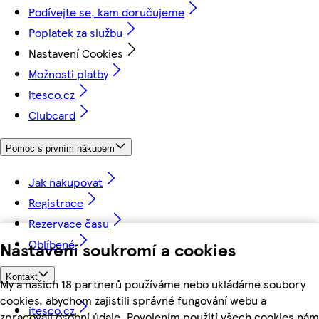
Podívejte se, kam doručujeme
Poplatek za službu
Nastavení Cookies
Možnosti platby
itesco.cz
Clubcard
Pomoc s prvním nákupem
Jak nakupovat
Registrace
Rezervace času
Oblíbené
Nastavení soukromí a cookies
Kontakt
My a našich 18 partnerů používáme nebo ukládáme soubory
cookies, abychom zajistili správné fungování webu a
itesco.cz
zpracovali osobní údaje. Povolením použití všech cookies nám