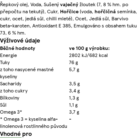
Řepkový olej, Voda, Sušený
vaječný
žloutek (7, 8 % hm. po
přepočtu na tekutý), Cukr,
Hořčice
(voda,
hořčičná
semínka,
cukr, ocet, jedlá sůl, chilli mleté), Ocet, Jedlá sůl, Barvivo
beta-karoten, Antioxidant E 385, Emulgováno s obsahem tuku
73, 6 % hm.
Výživové údaje
Běžné hodnoty
ve 100 g výrobku:
Energie
2802 kJ/682 kcal
Tuky
76 g
z toho nasycené mastné
5,7 g
kyseliny
Sacharidy
3,5 g
z toho cukry
3,4 g
Bílkoviny
1,3 g
Sůl
1,1 g
Omega 3*
3,7 g
* Omega 3 = kyselina alfa-
-
linolenová rostlinného původu
Vhodné pro