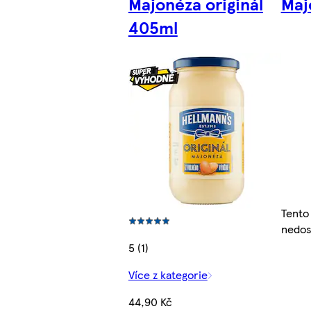
Majonéza originál
Maj
405ml
Tento
nedos
5 (1)
Více z kategorie
44,90 Kč