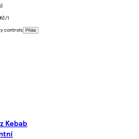
Kč
Kč/l
ty controls
Přidat
z Kebab
ntní