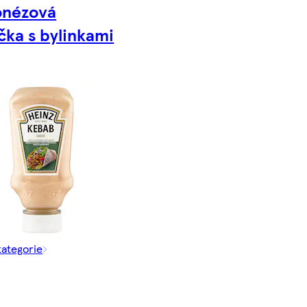
onézová
ka s bylinkami
kategorie