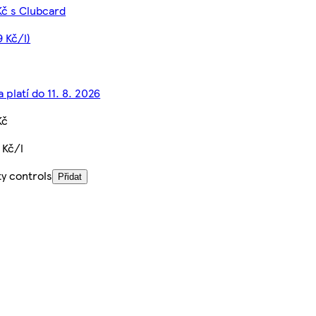
Kč s Clubcard
 Kč/l)
 platí do 11. 8. 2026
Kč
 Kč/l
ty controls
Přidat