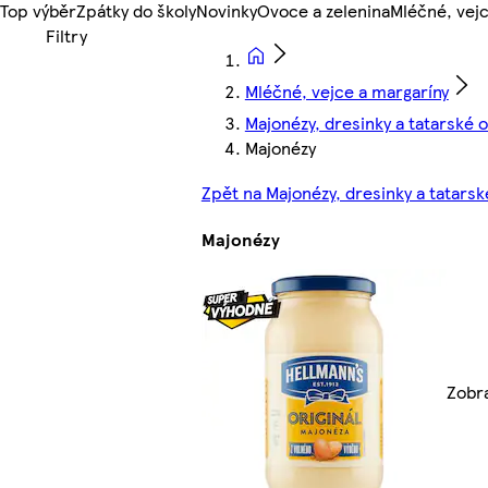
Top výběr
Zpátky do školy
Novinky
Ovoce a zelenina
Mléčné, vejc
Mléčné, vejce a margaríny
Majonézy, dresinky a tatarské
Majonézy
Zpět na Majonézy, dresinky a tatars
Majonézy
Zobra