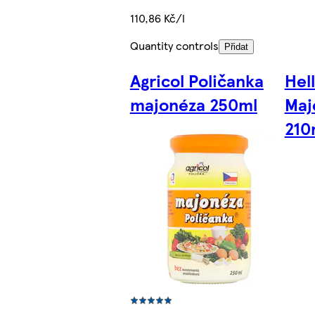
110,86 Kč/l
Quantity controls
Přidat
Agricol Poličanka
Hel
majonéza 250ml
Maj
210