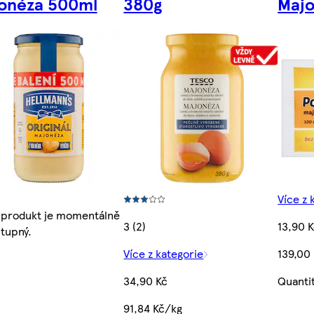
onéza 500ml
380g
Majo
Více z 
 produkt je momentálně
3 (2)
13,90 
tupný.
Více z kategorie
139,00 
34,90 Kč
Quanti
91,84 Kč/kg