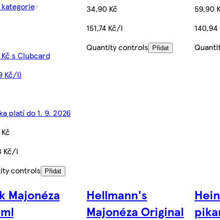
 kategorie
34,90 Kč
59,90 
151,74 Kč/l
140,94 
Quantity controls
Quanti
Přidat
 Kč s Clubcard
9 Kč/l)
a platí do 1. 9. 2026
 Kč
3 Kč/l
ity controls
Přidat
k Majonéza
Hellmann's
Hein
ml
Majonéza Original
pika