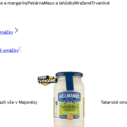
e a margaríny
Pekárna
Maso a lahůdky
Mražené
Trvanlivé
 omáčky
ké omáčky
zit vše v Majonézy
Tatarské om