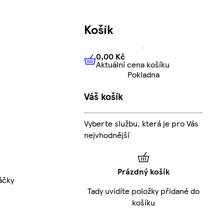
Košík
0,00 Kč
Aktuální cena košíku
0,00 Kč
Aktuální cena košíku
Pokladna
Váš košík
Vyberte službu, která je pro Vás
nejvhodnější
Prázdný košík
áčky
Tady uvidíte položky přidané do
košíku