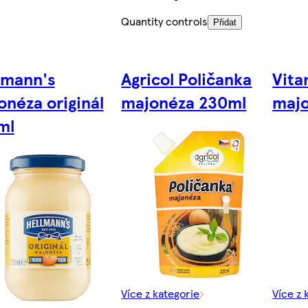
Quantity controls
Přidat
lmann's
Agricol Poličanka
Vita
onéza originál
majonéza 230ml
majo
ml
Více z kategorie
Více z 