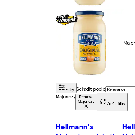
Majo
Seřadit podle
Filtry
Majonézy
Remove
Majonézy
Zrušit filtry
Hellmann's
Hel