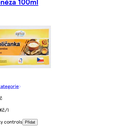
néza 100ml
kategorie
Kč
Kč/l
ty controls
Přidat