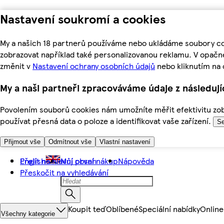
Nastavení soukromí a cookies
My a našich 18 partnerů používáme nebo ukládáme soubory coo
zobrazovat například také personalizovanou reklamu. V opačn
změnit v
Nastavení ochrany osobních údajů
nebo kliknutím na 
My a naši partneři zpracováváme údaje z následuj
Povolením souborů cookies nám umožníte měřit efektivitu zobr
používat přesná data o poloze a identifikovat vaše zařízení.
Se
Přijmout vše
Odmítnout vše
Vlastní nastavení
Přejít na hlavní obsah
English
Můj první nákup
Nápověda
Přeskočit na vyhledávání
Koupit teď
Oblíbené
Speciální nabídky
Online
Všechny kategorie