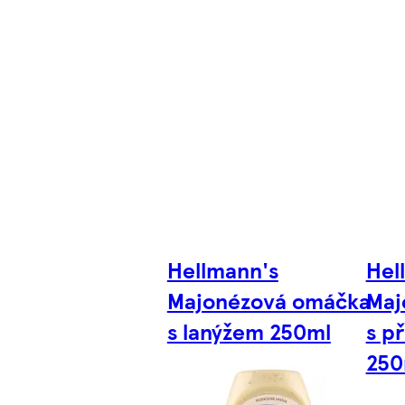
Hellmann's
Hel
Majonézová omáčka
Maj
s lanýžem 250ml
s p
250