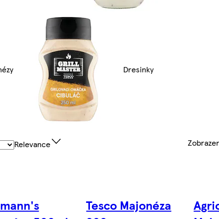
nézy
Dresinky
Zobraze
Relevance
lmann's
Tesco Majonéza
Agri