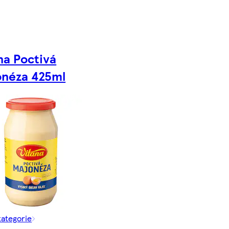
na Poctivá
néza 425ml
kategorie