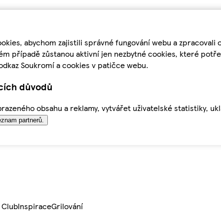
kies, abychom zajistili správné fungování webu a zpracovali 
ém případě zůstanou aktivní jen nezbytné cookies, které pot
odkaz Soukromí a cookies v patičce webu.
ících důvodů
azeného obsahu a reklamy, vytvářet uživatelské statistiky, uk
znam partnerů.
 Club
Inspirace
Grilování