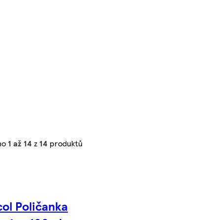
no
1 až 14
z
14
produktů
col Poličanka