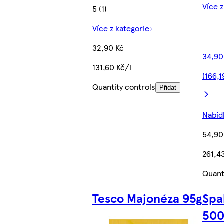
Více z
5 (1)
Více z kategorie
32,90 Kč
34,90
131,60 Kč/l
(166,1
Quantity controls
Přidat
Nabídk
54,90
261,4
Quant
Tesco Majonéza 95g
Spa
500