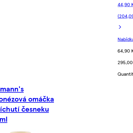
44,90 
(204,09
Nabídka
64,90 
295,00
Quanti
lmann's
onézová omáčka
říchutí česneku
ml