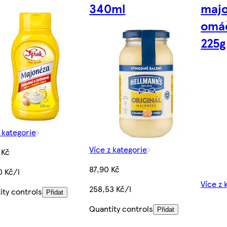
340ml
maj
omáč
225g
 kategorie
Více z kategorie
 Kč
87,90 Kč
0 Kč/l
Více z 
258,53 Kč/l
ity controls
Přidat
Quantity controls
Přidat