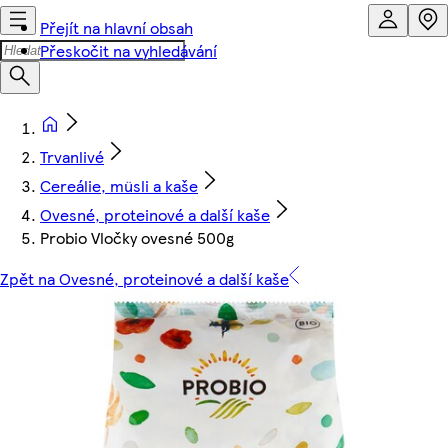
Přejít na hlavní obsah
Přeskočit na vyhledávání
Trvanlivé
Cereálie, müsli a kaše
Ovesné, proteinové a další kaše
Probio Vločky ovesné 500g
Zpět na Ovesné, proteinové a další kaše