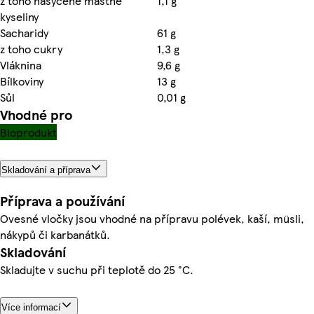
z toho nasycené mastné
1,1 g
kyseliny
Sacharidy
61 g
z toho cukry
1,3 g
Vláknina
9,6 g
Bílkoviny
13 g
Sůl
0,01 g
Vhodné pro
Bioprodukt
Skladování a příprava
Příprava a používání
Ovesné vločky jsou vhodné na přípravu polévek, kaší, müsli,
nákypů či karbanátků.
Skladování
Skladujte v suchu při teplotě do 25 °C.
Více informací