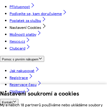
Přístupnost
Podívejte se, kam doručujeme
Poplatek za službu
Nastavení Cookies
Možnosti platby
itesco.cz
Clubcard
Pomoc s prvním nákupem
Jak nakupovat
Registrace
Rezervace času
Oblíbené
Nastavení soukromí a cookies
Kontakt
My a našich 18 partnerů používáme nebo ukládáme soubory