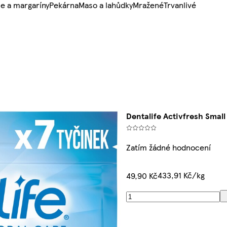
e a margaríny
Pekárna
Maso a lahůdky
Mražené
Trvanlivé
Dentalife Activfresh Small
Zatím žádné hodnocení
433,91 Kč/kg
49,90 Kč