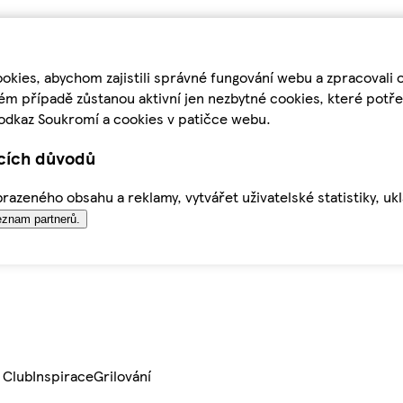
kies, abychom zajistili správné fungování webu a zpracovali 
ém případě zůstanou aktivní jen nezbytné cookies, které pot
odkaz Soukromí a cookies v patičce webu.
ících důvodů
azeného obsahu a reklamy, vytvářet uživatelské statistiky, uk
znam partnerů.
 Club
Inspirace
Grilování