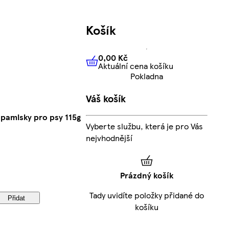
Košík
0,00 Kč
Aktuální cena košíku
0,00 Kč
Aktuální cena košíku
Pokladna
Váš košík
 pamlsky pro psy 115g
Vyberte službu, která je pro Vás
nejvhodnější
Prázdný košík
Tady uvidíte položky přidané do
Přidat
košíku