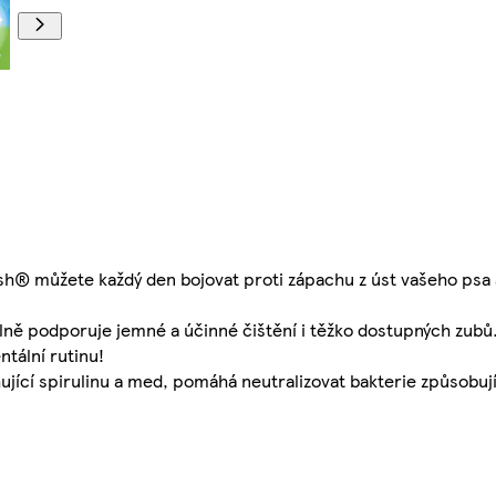
h® můžete každý den bojovat proti zápachu z úst vašeho psa 
lně podporuje jemné a účinné čištění i těžko dostupných zubů.
tální rutinu!
ící spirulinu a med, pomáhá neutralizovat bakterie způsobují