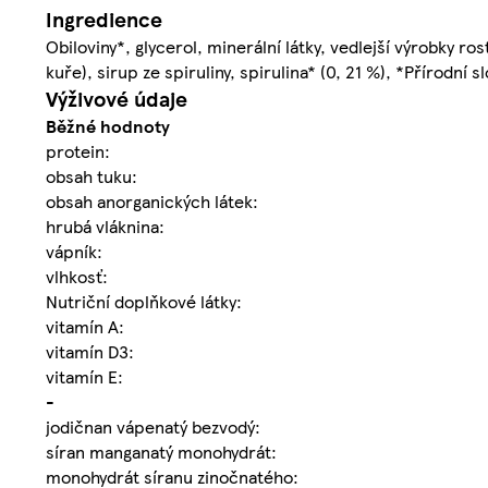
Ingredience
Obiloviny*, glycerol, minerální látky, vedlejší výrobky ro
kuře), sirup ze spiruliny, spirulina* (0, 21 %), *Přírodní s
Výživové údaje
Běžné hodnoty
protein:
obsah tuku:
obsah anorganických látek:
hrubá vláknina:
vápník:
vlhkosť:
Nutriční doplňkové látky:
vitamín A:
vitamín D3:
vitamín E:
-
jodičnan vápenatý bezvodý:
síran manganatý monohydrát:
monohydrát síranu zinočnatého: