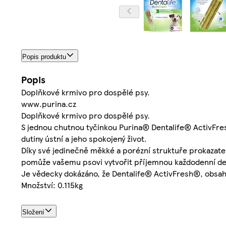
Popis produktu
Popis
Doplňkové krmivo pro dospělé psy.
www.purina.cz
Doplňkové krmivo pro dospělé psy.
S jednou chutnou tyčinkou Purina® Dentalife® ActivFres
dutiny ústní a jeho spokojený život.
Díky své jedinečně měkké a porézní struktuře prokazate
pomůže vašemu psovi vytvořit příjemnou každodenní den
Je vědecky dokázáno, že Dentalife® ActivFresh®, obsahuj
Množství: 0.115kg
Složení