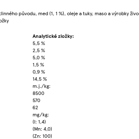
stlinného původu, med (1, 1 %), oleje a tuky, maso a výrobky živ
ložky
Analytické zložky:
5,5 %
2,5 %
5,0 %
1,5 %
0,9 %
14,5 %
m.j./kg:
8500
570
62
mg/kg:
(I: 1,4)
(Mn: 4,0)
(Zn: 100)