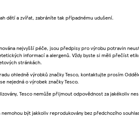
h dětí a zvířat, zabráníte tak případnému udušení.
nována nejvyšší péče, jsou předpisy pro výrobu potravin neust
etetických informací a alergenů. Vždy byste si měli přečíst eti
etových stránkách.
 radu ohledně výrobků značky Tesco, kontaktujte prosím Odděl
se nejedná o výrobek značky Tesco.
ualizovány, Tesco nemůže přijmout odpovědnost za jakékoliv ne
a nemohou být jakkoliv reprodukovány bez předchozího souhla