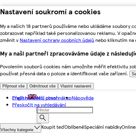
Nastavení soukromí a cookies
My a našich 18 partnerů používáme nebo ukládáme soubory coo
zobrazovat například také personalizovanou reklamu. V opačn
změnit v
Nastavení ochrany osobních údajů
nebo kliknutím na 
My a naši partneři zpracováváme údaje z následuj
Povolením souborů cookies nám umožníte měřit efektivitu zobr
používat přesná data o poloze a identifikovat vaše zařízení.
Se
Přijmout vše
Odmítnout vše
Vlastní nastavení
Přejít na hlavní obsah
English
Můj první nákup
Nápověda
Přeskočit na vyhledávání
Koupit teď
Oblíbené
Speciální nabídky
Online
Všechny kategorie