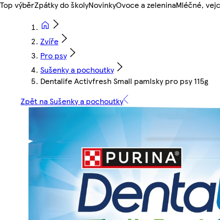
Top výběr
Zpátky do školy
Novinky
Ovoce a zelenina
Mléčné, vejc
Zvíře
Pro psy
Sušenky a pochoutky
Dentalife Activfresh Small pamlsky pro psy 115g
Zpět na Sušenky a pochoutky