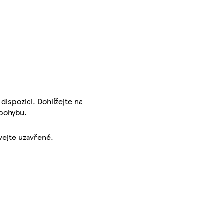
dispozici. Dohlížejte na
 pohybu.
vejte uzavřené.