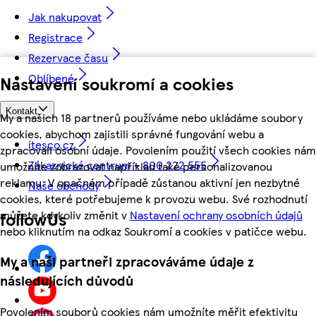
Jak nakupovat
Registrace
Rezervace času
Oblíbené
Nastavení soukromí a cookies
Kontakt
My a našich 18 partnerů používáme nebo ukládáme soubory
cookies, abychom zajistili správné fungování webu a
itesco.cz
zpracovali osobní údaje. Povolením použití všech cookies nám
Zákaznické centrum - 800 222 555
umožníte zobrazovat například také personalizovanou
reklamu. V opačném případě zůstanou aktivní jen nezbytné
Naše obchody
cookies, které potřebujeme k provozu webu. Své rozhodnutí
můžete kdykoliv změnit v
Nastavení ochrany osobních údajů
followUs
nebo kliknutím na odkaz Soukromí a cookies v patičce webu.
My a naši partneři zpracováváme údaje z
následujících důvodů
Povolením souborů cookies nám umožníte měřit efektivitu