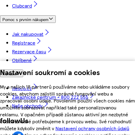
Clubcard
Pomoc s prvním nákupem
Jak nakupovat
Registrace
Rezervace času
Oblíbené
Nastavení soukromí a cookies
Kontakt
My a našich 18 partnerů používáme nebo ukládáme soubory
itesco.cz
cookies, abychom zajistili správné fungování webu a
Zákaznické centrum - 800 222 555
zpracovali osobní údaje. Povolením použití všech cookies nám
Naše obchody
umožníte zobrazovat například také personalizovanou
reklamu. V opačném případě zůstanou aktivní jen nezbytné
followUs
cookies, které potřebujeme k provozu webu. Své rozhodnutí
můžete kdykoliv změnit v
Nastavení ochrany osobních údajů