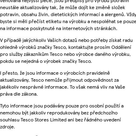
věnována nejvyšší péče, jsou předpisy pro výrobu potravin
neustále aktualizovány tak, že může dojít ke změně složek
potravin, obsahu živin, dietetických informací a alergenů. Vžd
byste si měli přečíst etiketu na výrobku a nespoléhat se pouz
na informace poskytnuté na internetových stránkách.
V případě jakýchkoliv Vašich dotazů nebo potřeby získat radu
ohledně výrobků značky Tesco, kontaktujte prosím Oddělení
pro služby zákazníkům Tesco nebo výrobce daného výrobku,
pokdu se nejedná o výrobek značky Tesco.
I přesto, že jsou informace o výrobcích pravidelně
aktualizovány, Tesco nemůže přijmout odpovědnost za
jakékoliv nesprávné informace. To však nemá vliv na Vaše
práva dle zákona.
Tyto informace jsou podávány pouze pro osobní použití a
nemohou být jakkoliv reprodukovány bez předchozího
souhlasu Tesco Stores Limited ani bez řádného uvedení
zdroje.