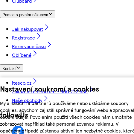
Clubcard
Pomoc s prvním nákupem
Jak nakupovat
Registrace
Rezervace času
Oblíbené
Kontakt
itesco.cz
Nastavení soukromí a cookies
Zákaznické centrum - 800 222 555
Naše obchody
My a našich 18 partnerů používáme nebo ukládáme soubory
cookies, abychom zajistili správné fungování webu a zpracoval
followUs
osobní údaje. Povolením použití všech cookies nám umožníte
zobrazovat například také personalizovanou reklamu. V
opačném případě zůstanou aktivní jen nezbytné cookies, kter