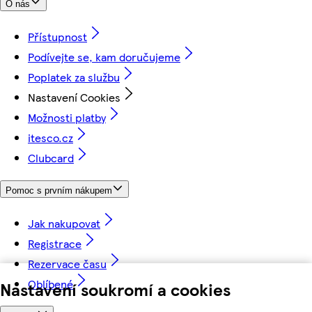
O nás
Přístupnost
Podívejte se, kam doručujeme
Poplatek za službu
Nastavení Cookies
Možnosti platby
itesco.cz
Clubcard
Pomoc s prvním nákupem
Jak nakupovat
Registrace
Rezervace času
Oblíbené
Nastavení soukromí a cookies