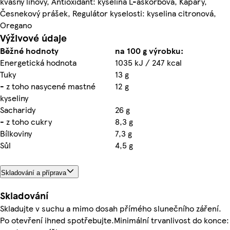
kvasný lihový, Antioxidant: kyselina L-askorbová, Kapary,
Česnekový prášek, Regulátor kyselosti: kyselina citronová,
Oregano
Výživové údaje
Běžné hodnoty
na 100 g výrobku:
Energetická hodnota
1035 kJ / 247 kcal
Tuky
13 g
- z toho nasycené mastné
12 g
kyseliny
Sacharidy
26 g
- z toho cukry
8,3 g
Bílkoviny
7,3 g
Sůl
4,5 g
Skladování a příprava
Skladování
Skladujte v suchu a mimo dosah přímého slunečního záření.
Po otevření ihned spotřebujte.Minimální trvanlivost do konce: