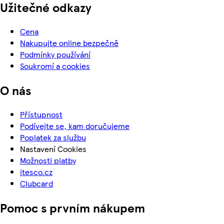
Užitečné odkazy
Cena
Nakupujte online bezpečně
Podmínky používání
Soukromí a cookies
O nás
Přístupnost
Podívejte se, kam doručujeme
Poplatek za službu
Nastavení Cookies
Možnosti platby
itesco.cz
Clubcard
Pomoc s prvním nákupem