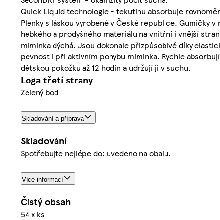
Quick Liquid technologie - tekutinu absorbuje rovnoměrn
Plenky s láskou vyrobené v České republice. Gumičky v no
hebkého a prodyšného materiálu na vnitřní i vnější stra
miminka dýchá. Jsou dokonale přizpůsobivé díky elastické
pevnost i při aktivním pohybu miminka. Rychle absorbujíc
dětskou pokožku až 12 hodin a udržují ji v suchu.
Loga třetí strany
Zelený bod
Skladování a příprava
Skladování
Spotřebujte nejlépe do: uvedeno na obalu.
Více informací
Čistý obsah
54 x ks