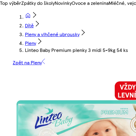
Top výběr
Zpátky do školy
Novinky
Ovoce a zelenina
Mléčné, vejc
Dítě
Pleny a vlhčené ubrousky
Pleny
Linteo Baby Premium plenky 3 midi 5-9kg 54 ks
Zpět na Pleny