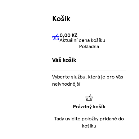
Košík
0,00 Kč
Aktuální cena košíku
0,00 Kč
Aktuální cena košíku
Pokladna
Váš košík
Vyberte službu, která je pro Vás
nejvhodnější
Prázdný košík
Tady uvidíte položky přidané do
košíku