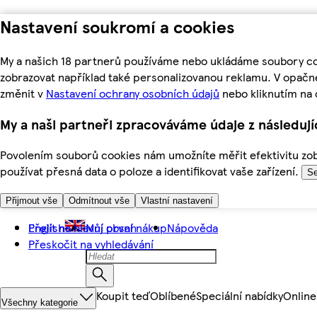
Nastavení soukromí a cookies
My a našich 18 partnerů používáme nebo ukládáme soubory coo
zobrazovat například také personalizovanou reklamu. V opačn
změnit v
Nastavení ochrany osobních údajů
nebo kliknutím na 
My a naši partneři zpracováváme údaje z následuj
Povolením souborů cookies nám umožníte měřit efektivitu zobr
používat přesná data o poloze a identifikovat vaše zařízení.
Se
Přijmout vše
Odmítnout vše
Vlastní nastavení
Přejít na hlavní obsah
English
Můj první nákup
Nápověda
Přeskočit na vyhledávání
Koupit teď
Oblíbené
Speciální nabídky
Online
Všechny kategorie