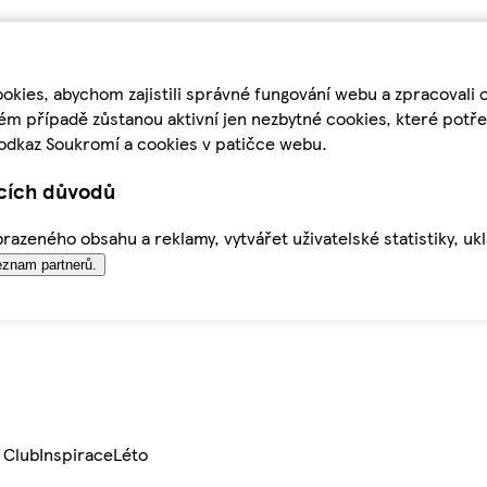
kies, abychom zajistili správné fungování webu a zpracovali 
ém případě zůstanou aktivní jen nezbytné cookies, které pot
odkaz Soukromí a cookies v patičce webu.
ících důvodů
azeného obsahu a reklamy, vytvářet uživatelské statistiky, uk
znam partnerů.
 Club
Inspirace
Léto