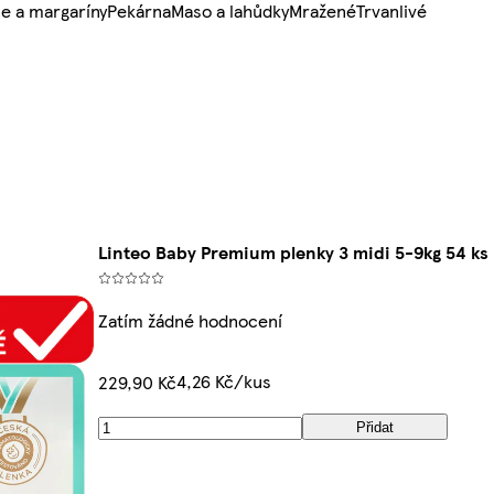
e a margaríny
Pekárna
Maso a lahůdky
Mražené
Trvanlivé
Linteo Baby Premium plenky 3 midi 5-9kg 54 ks
Zatím žádné hodnocení
4,26 Kč/kus
229,90 Kč
Přidat