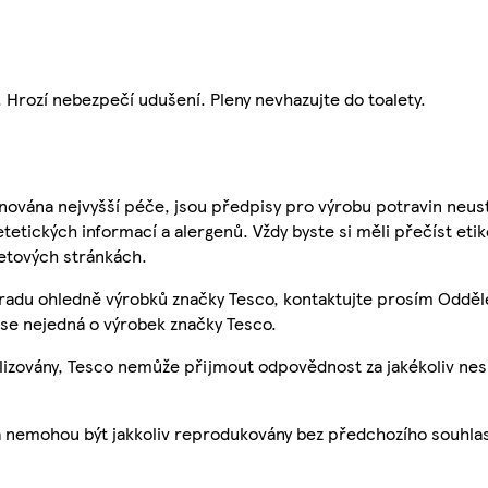
 Hrozí nebezpečí udušení. Pleny nevhazujte do toalety.
nována nejvyšší péče, jsou předpisy pro výrobu potravin neust
etetických informací a alergenů. Vždy byste si měli přečíst eti
etových stránkách.
 radu ohledně výrobků značky Tesco, kontaktujte prosím Odděl
se nejedná o výrobek značky Tesco.
ualizovány, Tesco nemůže přijmout odpovědnost za jakékoliv ne
a nemohou být jakkoliv reprodukovány bez předchozího souhla