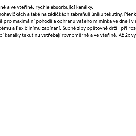
ě a ve vteřině, rychle absorbující kanálky.
havičkách a také na zádíčkách zabraňují úniku tekutiny. Plenk
ně pro maximální pohodlí a ochranu vašeho miminka ve dne i v
mu a flexibilnímu zapínání. Suché zipy opětovně drží i při roze
í kanálky tekutinu vstřebají rovnoměrně a ve vteřině. Až 2x vy