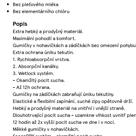
Bez pleťového mléka
Bez elementárního chlóru
Popis
Extra hebký a prodyšný materiál.
Maximální pohodlí a komfort.
Gumičky v nohavičkách a zádíčkách bez omezení pohybu
Extra ochrana úniku tekutin.
1. Rychloabsorpční vrstva.
2. Absorpční kanálky.
3. Wetlock systém.
- Okamžitý pocit sucha.
- Až 12h ochrana.
Gumičky na zádíčkách zabraňují úniku tekutiny.
Elastické a flexibilní zapínání, suché zipy opětovně drží.
Hebký a prodyšný materiál na vnitřní i vnější straně.
Dlouhotrvající pocit sucha - uzamkne vlhkost uvnitř plen
12 hodin až 2x vyšší pocit sucha ve dne i v noci.
Měkké gumičky v nohavičkách.
SeconDRY systém - okamžitý pocit sucha.