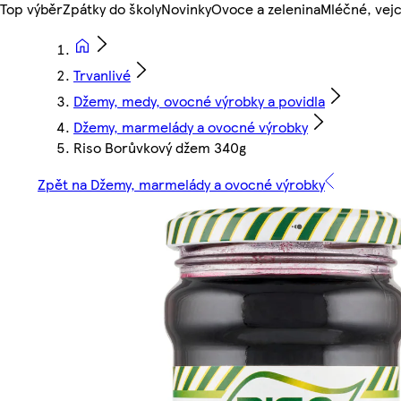
Top výběr
Zpátky do školy
Novinky
Ovoce a zelenina
Mléčné, vejc
Trvanlivé
Džemy, medy, ovocné výrobky a povidla
Džemy, marmelády a ovocné výrobky
Riso Borůvkový džem 340g
Zpět na Džemy, marmelády a ovocné výrobky