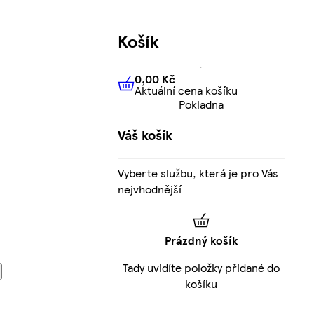
Košík
0,00 Kč
Aktuální cena košíku
0,00 Kč
Aktuální cena košíku
Pokladna
Váš košík
Vyberte službu, která je pro Vás
nejvhodnější
Prázdný košík
Tady uvidíte položky přidané do
košíku