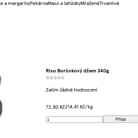
e a margaríny
Pekárna
Maso a lahůdky
Mražené
Trvanlivé
Riso Borůvkový džem 340g
Zatím žádné hodnocení
214,41 Kč/kg
72,90 Kč
Přidat