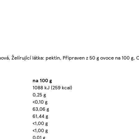
nová, Želírující látka: pektin, Připraven z 50 g ovoce na 100 g
na 100 g
1088 kJ (259 kcal)
0,25 g
<0,10 g
63,06 g
61,44 g
<1,00 g
<1,00 g
0,01 g