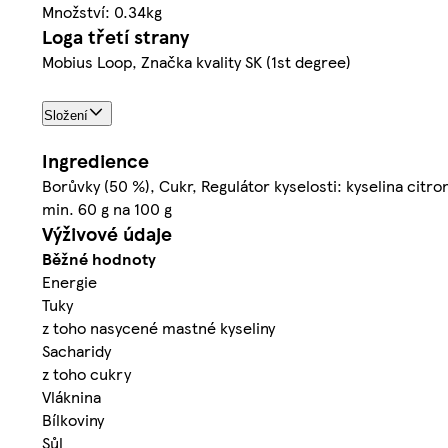
Množství: 0.34kg
Loga třetí strany
Mobius Loop, Značka kvality SK (1st degree)
Složení
Ingredience
Borůvky (50 %), Cukr, Regulátor kyselosti: kyselina citro
min. 60 g na 100 g
Výživové údaje
Běžné hodnoty
Energie
Tuky
z toho nasycené mastné kyseliny
Sacharidy
z toho cukry
Vláknina
Bílkoviny
Sůl