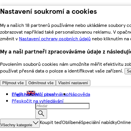
Nastavení soukromí a cookies
My a našich 18 partnerů používáme nebo ukládáme soubory coo
zobrazovat například také personalizovanou reklamu. V opačn
změnit v
Nastavení ochrany osobních údajů
nebo kliknutím na 
My a naši partneři zpracováváme údaje z následuj
Povolením souborů cookies nám umožníte měřit efektivitu zobr
používat přesná data o poloze a identifikovat vaše zařízení.
Se
Přijmout vše
Odmítnout vše
Vlastní nastavení
Přejít na hlavní obsah
English
Můj první nákup
Nápověda
Přeskočit na vyhledávání
Koupit teď
Oblíbené
Speciální nabídky
Online
Všechny kategorie