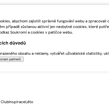
kies, abychom zajistili správné fungování webu a zpracovali 
ém případě zůstanou aktivní jen nezbytné cookies, které pot
odkaz Soukromí a cookies v patičce webu.
ících důvodů
azeného obsahu a reklamy, vytvářet uživatelské statistiky, uk
znam partnerů.
 Club
Inspirace
Léto