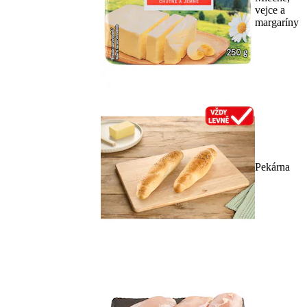
vejce a
margaríny
Pekárna