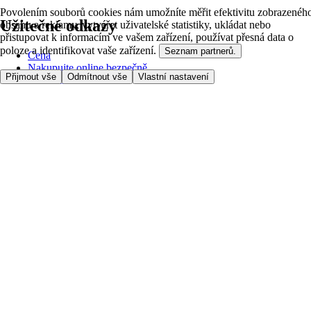
Povolením souborů cookies nám umožníte měřit efektivitu zobrazenéh
Užitečné odkazy
obsahu a reklamy, vytvářet uživatelské statistiky, ukládat nebo
přistupovat k informacím ve vašem zařízení, používat přesná data o
poloze a identifikovat vaše zařízení.
Seznam partnerů.
Cena
Nakupujte online bezpečně
Přijmout vše
Odmítnout vše
Vlastní nastavení
Podmínky používání
Soukromí a cookies
O nás
Přístupnost
Podívejte se, kam doručujeme
Poplatek za službu
Nastavení Cookies
Možnosti platby
itesco.cz
Clubcard
Pomoc s prvním nákupem
Jak nakupovat
Registrace
Rezervace času