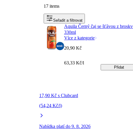
17 items
Seřadit a filtrovat
Aquila Černý čaj se šťávou z broskv
330ml
Více z kategorie
20,90 Kč
63,33 Kč/l
Přidat
17,90 Kč s Clubcard
(54,24 Kč/l)
Nabídka platí do 9. 8. 2026