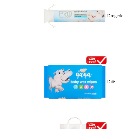
Drogerie
Dítě