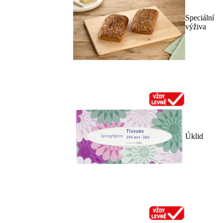
Speciální
výživa
Úklid