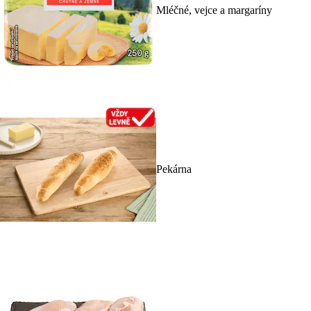
Mléčné, vejce a margaríny
Pekárna