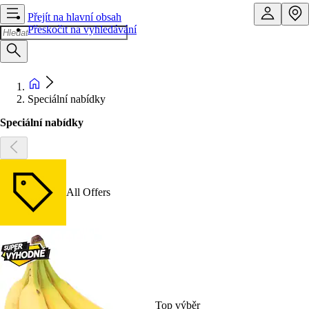
Přejít na hlavní obsah
Přeskočit na vyhledávání
Speciální nabídky
Speciální nabídky
All Offers
Top výběr