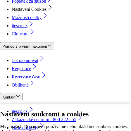
Poplatek za službu
Nastavení Cookies
Možnosti platby
itesco.cz
Clubcard
Pomoc s prvním nákupem
Jak nakupovat
Registrace
Rezervace času
Oblíbené
Kontakt
itesco.cz
Nastavení soukromí a cookies
Zákaznické centrum - 800 222 555
My a našich 18 partnerů používáme nebo ukládáme soubory cookies,
Naše obchody