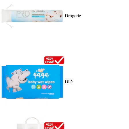
Drogerie
Dítě