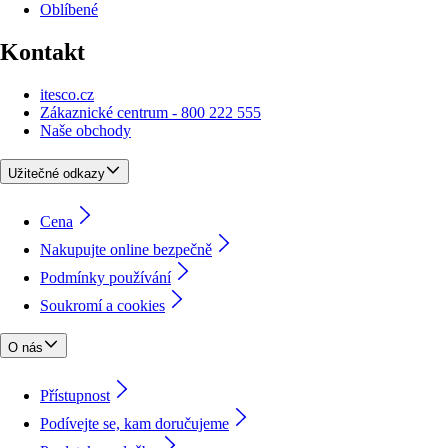
Oblíbené
Kontakt
itesco.cz
Zákaznické centrum - 800 222 555
Naše obchody
Užitečné odkazy
Cena
Nakupujte online bezpečně
Podmínky používání
Soukromí a cookies
O nás
Přístupnost
Podívejte se, kam doručujeme