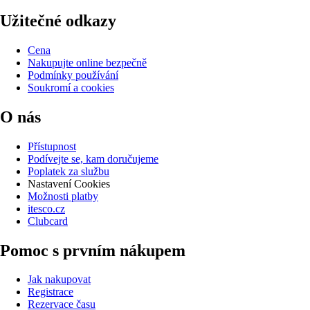
Užitečné odkazy
Cena
Nakupujte online bezpečně
Podmínky používání
Soukromí a cookies
O nás
Přístupnost
Podívejte se, kam doručujeme
Poplatek za službu
Nastavení Cookies
Možnosti platby
itesco.cz
Clubcard
Pomoc s prvním nákupem
Jak nakupovat
Registrace
Rezervace času