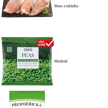
Maso a lahůdky
Mražené