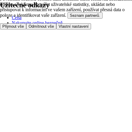
Užitečné odkazy
obsahu a reklamy, vytvářet uživatelské statistiky, ukládat nebo
přistupovat k informacím ve vašem zařízení, používat přesná data o
poloze a identifikovat vaše zařízení.
Seznam partnerů.
Cena
Nakupujte online bezpečně
Přijmout vše
Odmítnout vše
Vlastní nastavení
Podmínky používání
Soukromí a cookies
O nás
Přístupnost
Podívejte se, kam doručujeme
Poplatek za službu
Nastavení Cookies
Možnosti platby
itesco.cz
Clubcard
Pomoc s prvním nákupem
Jak nakupovat
Registrace
Rezervace času
Oblíbené