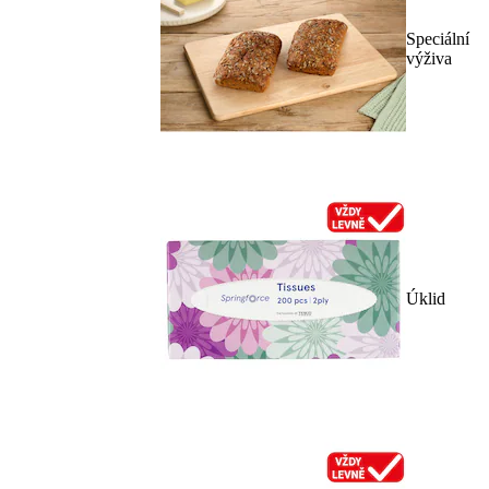
Speciální
výživa
Úklid