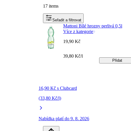
17 items
Seřadit a filtrovat
Mattoni Bílé hrozny perlivá 0,5l
Více z kategorie
19,90 Kč
39,80 Kč/l
Přidat
16,90 Kč s Clubcard
(33,80 Kč/l)
Nabídka platí do 9. 8. 2026