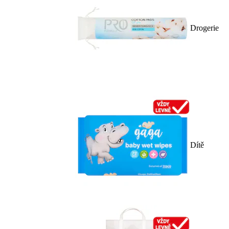
Drogerie
Dítě