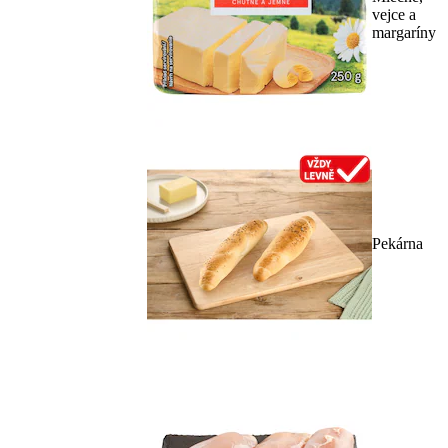
vejce a
margaríny
Pekárna