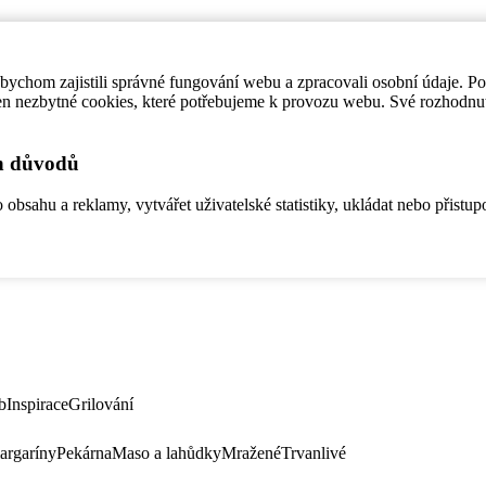
ychom zajistili správné fungování webu a zpracovali osobní údaje. P
en nezbytné cookies, které potřebujeme k provozu webu. Své rozhodnu
ch důvodů
bsahu a reklamy, vytvářet uživatelské statistiky, ukládat nebo přistup
b
Inspirace
Grilování
argaríny
Pekárna
Maso a lahůdky
Mražené
Trvanlivé