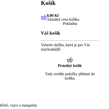
Košík
0,00 Kč
Aktuální cena košíku
0,00 Kč
Aktuální cena košíku
Pokladna
Váš košík
Vyberte službu, která je pro Vás
nejvhodnější
Prázdný košík
Tady uvidíte položky přidané do
košíku
éčné, vejce a margaríny