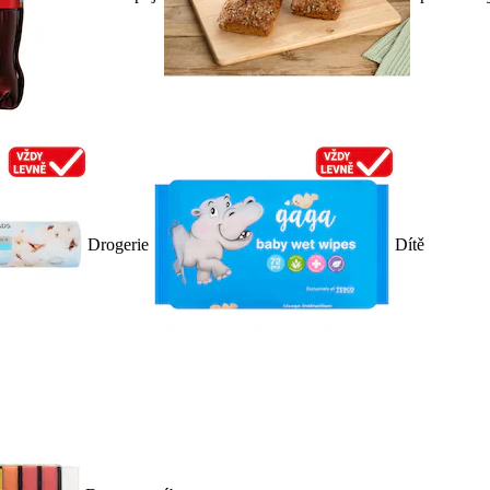
Drogerie
Dítě