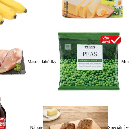
Maso a lahůdky
Mra
Nápoje
Speciální v