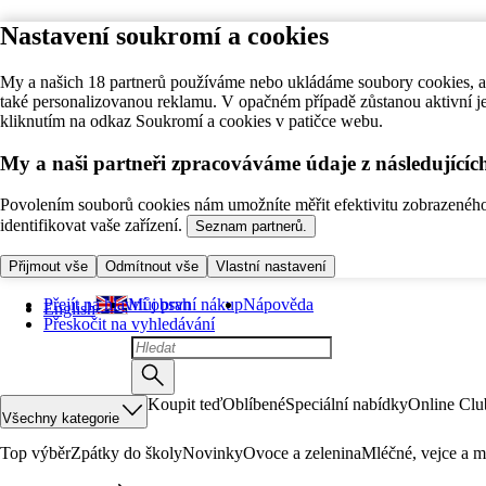
Nastavení soukromí a cookies
My a našich 18 partnerů používáme nebo ukládáme soubory cookies, ab
také personalizovanou reklamu. V opačném případě zůstanou aktivní j
kliknutím na odkaz Soukromí a cookies v patičce webu.
My a naši partneři zpracováváme údaje z následující
Povolením souborů cookies nám umožníte měřit efektivitu zobrazeného o
identifikovat vaše zařízení.
Seznam partnerů.
Přijmout vše
Odmítnout vše
Vlastní nastavení
Přejít na hlavní obsah
Můj první nákup
Nápověda
English
Přeskočit na vyhledávání
Koupit teď
Oblíbené
Speciální nabídky
Online Clu
Všechny kategorie
Top výběr
Zpátky do školy
Novinky
Ovoce a zelenina
Mléčné, vejce a m