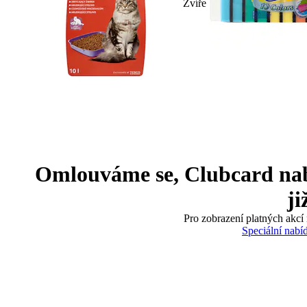
Zvíře
Omlouváme se, Clubcard nabíd
ji
Pro zobrazení platných akcí 
Speciální nabí