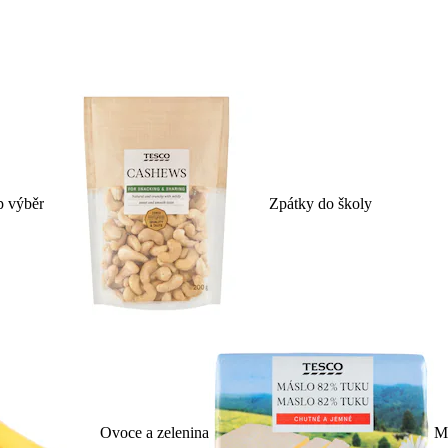
p výběr
Zpátky do školy
Ovoce a zelenina
Ml