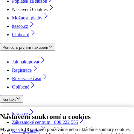
Poplatek za službu
Nastavení Cookies
Možnosti platby
itesco.cz
Clubcard
Pomoc s prvním nákupem
Jak nakupovat
Registrace
Rezervace času
Oblíbené
Kontakt
itesco.cz
Nastavení soukromí a cookies
Zákaznické centrum - 800 222 555
My a našich 18 partnerů používáme nebo ukládáme soubory cookies,
Naše obchody