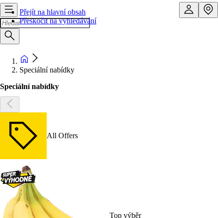
Přejít na hlavní obsah
Přeskočit na vyhledávání
Speciální nabídky
Speciální nabídky
All Offers
Top výběr