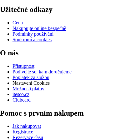
Užitečné odkazy
Cena
Nakupujte online bezpečně
Podmínky používání
Soukromí a cookies
O nás
Přístupnost
Podívejte se, kam doručujeme
Poplatek za službu
Nastavení Cookies
Možnosti platby
itesco.cz
Clubcard
Pomoc s prvním nákupem
Jak nakupovat
Registrace
Rezervace času