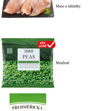
Maso a lahůdky
Mražené