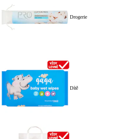
Drogerie
Dítě