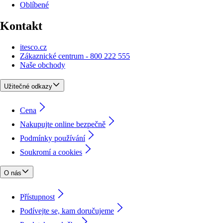
Oblíbené
Kontakt
itesco.cz
Zákaznické centrum - 800 222 555
Naše obchody
Užitečné odkazy
Cena
Nakupujte online bezpečně
Podmínky používání
Soukromí a cookies
O nás
Přístupnost
Podívejte se, kam doručujeme