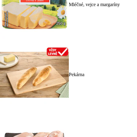
Mléčné, vejce a margaríny
Pekárna