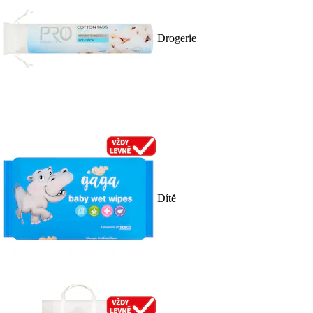
Drogerie
Dítě