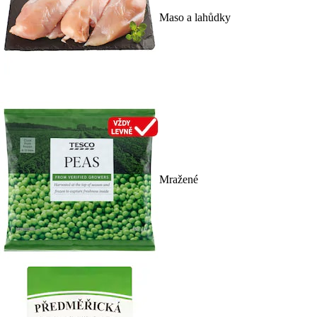
Maso a lahůdky
Mražené