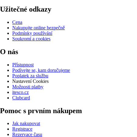
Užitečné odkazy
Cena
Nakupujte online bezpečně
Podmínky používání
Soukromí a cookies
O nás
Přístupnost
Podívejte se, kam doručujeme
Poplatek za službu
Nastavení Cookies
Možnosti platby
itesco.cz
Clubcard
Pomoc s prvním nákupem
Jak nakupovat
Registrace
Rezervace času