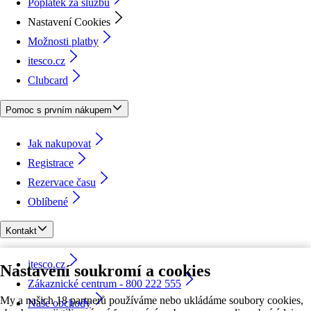
Poplatek za službu
Nastavení Cookies
Možnosti platby
itesco.cz
Clubcard
Pomoc s prvním nákupem
Jak nakupovat
Registrace
Rezervace času
Oblíbené
Kontakt
itesco.cz
Nastavení soukromí a cookies
Zákaznické centrum - 800 222 555
My a našich 18 partnerů používáme nebo ukládáme soubory cookies,
Naše obchody