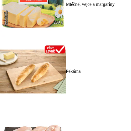
Mléčné, vejce a margaríny
Pekárna