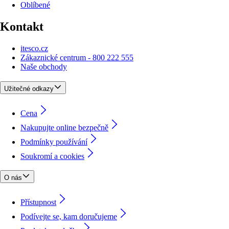
Oblíbené
Kontakt
itesco.cz
Zákaznické centrum - 800 222 555
Naše obchody
Užitečné odkazy
Cena
Nakupujte online bezpečně
Podmínky používání
Soukromí a cookies
O nás
Přístupnost
Podívejte se, kam doručujeme