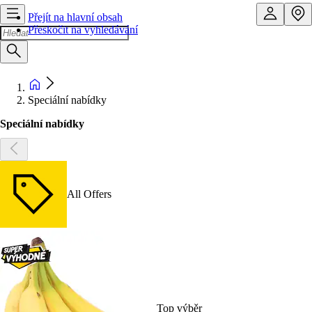
Přejít na hlavní obsah
Přeskočit na vyhledávání
Speciální nabídky
Speciální nabídky
All Offers
Top výběr