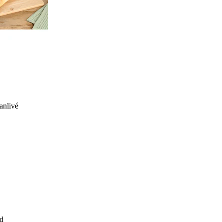
anlivé
d