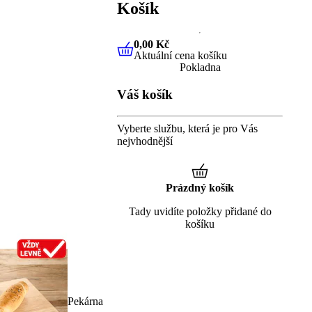
Košík
0,00 Kč
Aktuální cena košíku
0,00 Kč
Aktuální cena košíku
Pokladna
Váš košík
Vyberte službu, která je pro Vás
nejvhodnější
Prázdný košík
Tady uvidíte položky přidané do
košíku
Pekárna