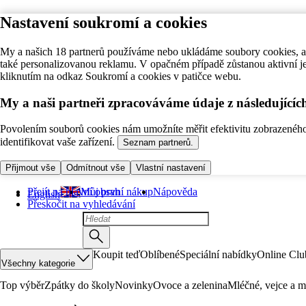
Nastavení soukromí a cookies
My a našich 18 partnerů používáme nebo ukládáme soubory cookies, ab
také personalizovanou reklamu. V opačném případě zůstanou aktivní j
kliknutím na odkaz Soukromí a cookies v patičce webu.
My a naši partneři zpracováváme údaje z následující
Povolením souborů cookies nám umožníte měřit efektivitu zobrazeného o
identifikovat vaše zařízení.
Seznam partnerů.
Přijmout vše
Odmítnout vše
Vlastní nastavení
Přejít na hlavní obsah
Můj první nákup
Nápověda
English
Přeskočit na vyhledávání
Koupit teď
Oblíbené
Speciální nabídky
Online Clu
Všechny kategorie
Top výběr
Zpátky do školy
Novinky
Ovoce a zelenina
Mléčné, vejce a m