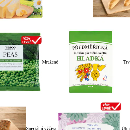
Mražené
Trv
Speciální výživa
Úkli