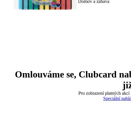
Domov a zábava
Omlouváme se, Clubcard nabíd
ji
Pro zobrazení platných akcí 
Speciální nabí