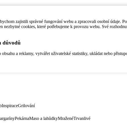
ychom zajistili správné fungování webu a zpracovali osobní údaje. P
en nezbytné cookies, které potřebujeme k provozu webu. Své rozhodnu
ch důvodů
bsahu a reklamy, vytvářet uživatelské statistiky, ukládat nebo přistup
b
Inspirace
Grilování
argaríny
Pekárna
Maso a lahůdky
Mražené
Trvanlivé