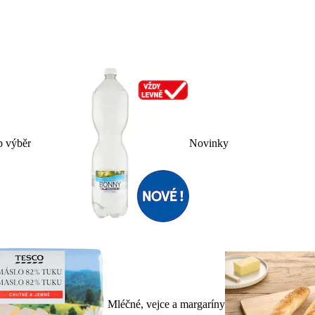
p výběr
Novinky
Mléčné, vejce a margaríny