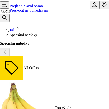
Přejít na hlavní obsah
Přeskočit na vyhledávání
Speciální nabídky
Speciální nabídky
All Offers
Top výběr