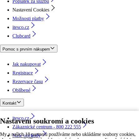
Poplatek za službu
Nastavení Cookies
Možnosti platby
itesco.cz
Clubcard
Pomoc s prvním nákupem
Jak nakupovat
Registrace
Rezervace času
Oblíbené
Kontakt
itesco.cz
Nastavení soukromí a cookies
Zákaznické centrum - 800 222 555
My a našich 18 partnerů používáme nebo ukládáme soubory cookies,
Naše obchody