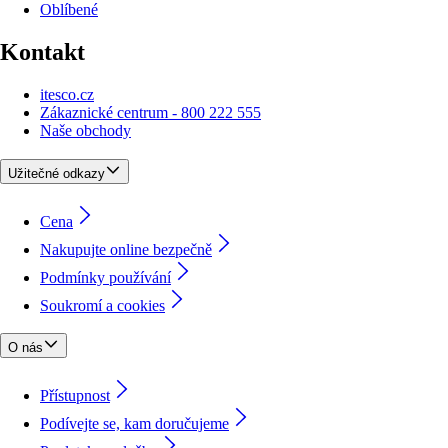
Oblíbené
Kontakt
itesco.cz
Zákaznické centrum - 800 222 555
Naše obchody
Užitečné odkazy
Cena
Nakupujte online bezpečně
Podmínky používání
Soukromí a cookies
O nás
Přístupnost
Podívejte se, kam doručujeme