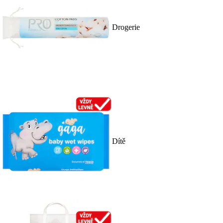
Drogerie
Dítě