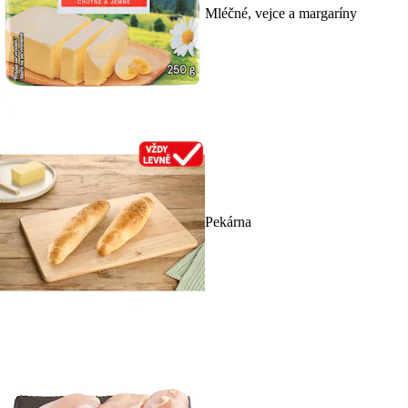
Mléčné, vejce a margaríny
Pekárna