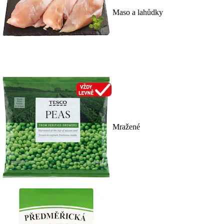
Maso a lahůdky
Mražené