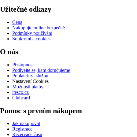
Užitečné odkazy
Cena
Nakupujte online bezpečně
Podmínky používání
Soukromí a cookies
O nás
Přístupnost
Podívejte se, kam doručujeme
Poplatek za službu
Nastavení Cookies
Možnosti platby
itesco.cz
Clubcard
Pomoc s prvním nákupem
Jak nakupovat
Registrace
Rezervace času