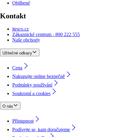
Oblíbené
Kontakt
itesco.cz
Zákaznické centrum - 800 222 555
Naše obchody
Užitečné odkazy
Cena
Nakupujte online bezpečně
Podmínky používání
Soukromí a cookies
O nás
Přístupnost
Podívejte se, kam doručujeme