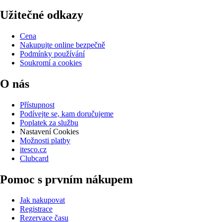
Užitečné odkazy
Cena
Nakupujte online bezpečně
Podmínky používání
Soukromí a cookies
O nás
Přístupnost
Podívejte se, kam doručujeme
Poplatek za službu
Nastavení Cookies
Možnosti platby
itesco.cz
Clubcard
Pomoc s prvním nákupem
Jak nakupovat
Registrace
Rezervace času