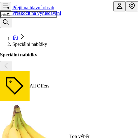
Přejít na hlavní obsah
Přeskočit na vyhledávání
Speciální nabídky
Speciální nabídky
All Offers
Top výběr