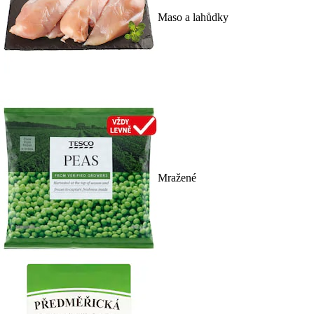
Maso a lahůdky
Mražené