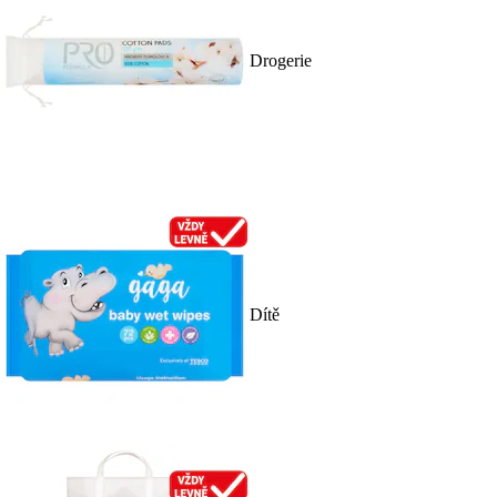
Drogerie
Dítě