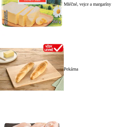
Mléčné, vejce a margaríny
Pekárna