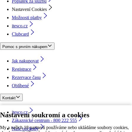
Poplatek za službu
Nastavení Cookies
Možnosti platby
itesco.cz
Clubcard
Pomoc s prvním nákupem
Jak nakupovat
Registrace
Rezervace času
Oblíbené
Kontakt
itesco.cz
Nastavení soukromí a cookies
Zákaznické centrum - 800 222 555
My a našich 18 partnerů používáme nebo ukládáme soubory cookies,
Naše obchody