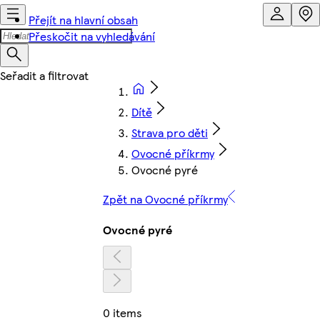
Přejít na hlavní obsah
Přeskočit na vyhledávání
Dítě
Strava pro děti
Ovocné příkrmy
Ovocné pyré
Zpět na Ovocné příkrmy
Ovocné pyré
0 items