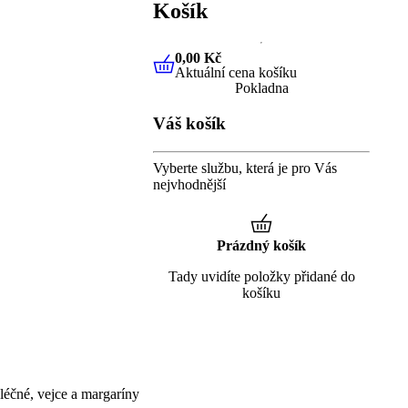
Košík
0,00 Kč
Aktuální cena košíku
0,00 Kč
Aktuální cena košíku
Pokladna
Váš košík
Vyberte službu, která je pro Vás
nejvhodnější
Prázdný košík
Tady uvidíte položky přidané do
košíku
éčné, vejce a margaríny