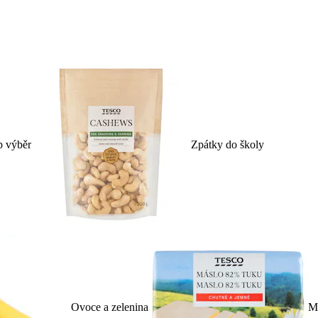
p výběr
Zpátky do školy
Ovoce a zelenina
Ml