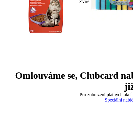
Zvíře
Omlouváme se, Clubcard nabíd
ji
Pro zobrazení platných akcí 
Speciální nabí