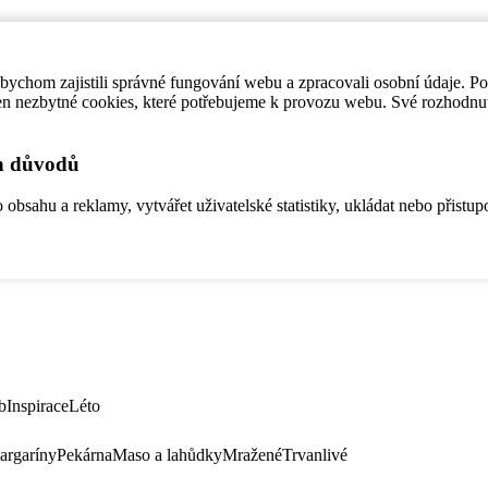
ychom zajistili správné fungování webu a zpracovali osobní údaje. P
en nezbytné cookies, které potřebujeme k provozu webu. Své rozhodnu
ch důvodů
bsahu a reklamy, vytvářet uživatelské statistiky, ukládat nebo přistup
b
Inspirace
Léto
argaríny
Pekárna
Maso a lahůdky
Mražené
Trvanlivé