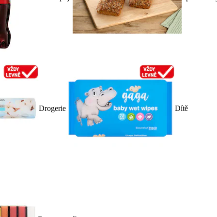
Drogerie
Dítě