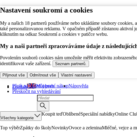
Nastavení soukromí a cookies
My a našich 18 partnerů používáme nebo ukládáme soubory cookies, ab
také personalizovanou reklamu. V opačném případě zůstanou aktivní j
kliknutím na odkaz Soukromí a cookies v patičce webu.
My a naši partneři zpracováváme údaje z následující
Povolením souborů cookies nám umožníte měřit efektivitu zobrazeného o
identifikovat vaše zařízení.
Seznam partnerů.
Přijmout vše
Odmítnout vše
Vlastní nastavení
Přejít na hlavní obsah
Můj první nákup
Nápověda
English
Přeskočit na vyhledávání
Koupit teď
Oblíbené
Speciální nabídky
Online Clu
Všechny kategorie
Top výběr
Zpátky do školy
Novinky
Ovoce a zelenina
Mléčné, vejce a m