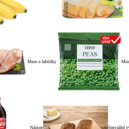
Maso a lahůdky
Mra
Nápoje
Speciální v