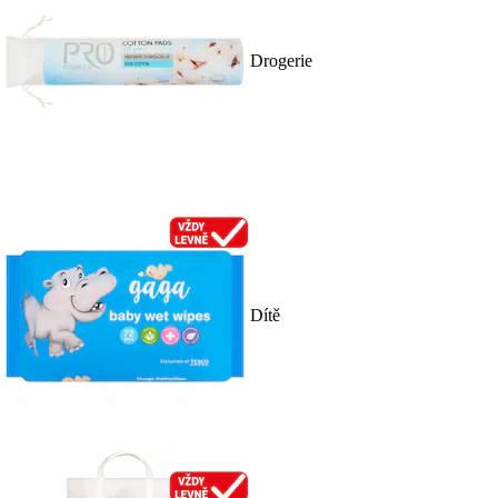
Drogerie
Dítě