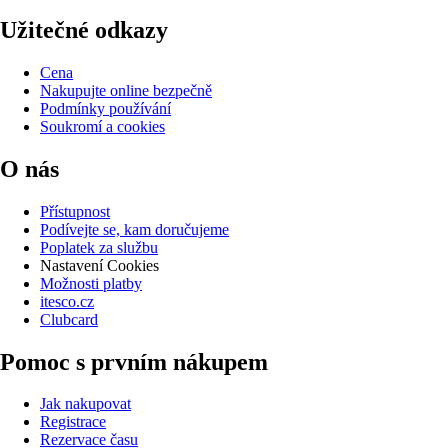
Užitečné odkazy
Cena
Nakupujte online bezpečně
Podmínky používání
Soukromí a cookies
O nás
Přístupnost
Podívejte se, kam doručujeme
Poplatek za službu
Nastavení Cookies
Možnosti platby
itesco.cz
Clubcard
Pomoc s prvním nákupem
Jak nakupovat
Registrace
Rezervace času