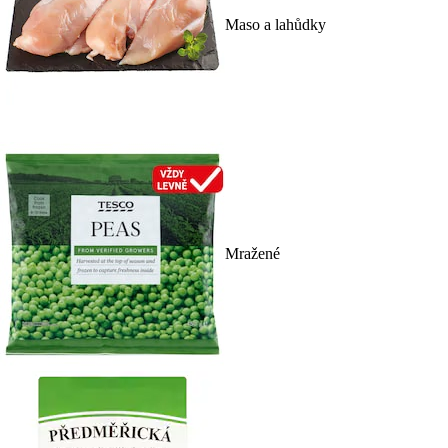
Maso a lahůdky
Mražené