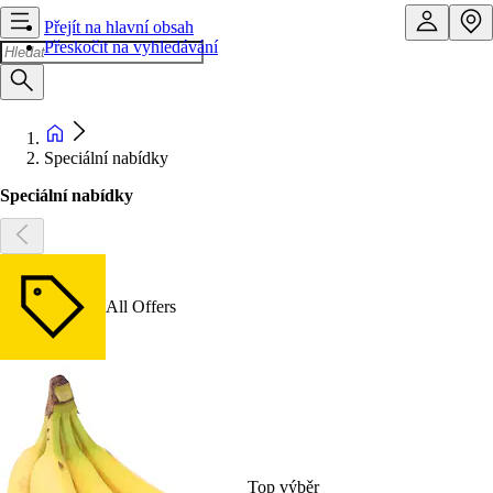
Přejít na hlavní obsah
Přeskočit na vyhledávání
Speciální nabídky
Speciální nabídky
All Offers
Top výběr