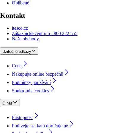
Oblíbené
Kontakt
itesco.cz
Zákaznické centrum - 800 222 555
Naše obchody
Užitečné odkazy
Cena
Nakupujte online bezpečně
Podmínky používání
Soukromí a cookies
O nás
Přístupnost
Podívejte se, kam doručujeme