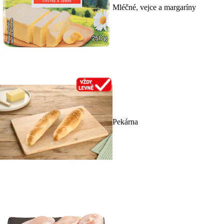
Mléčné, vejce a margaríny
Pekárna