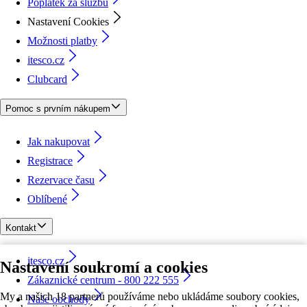
Poplatek za službu
Nastavení Cookies
Možnosti platby
itesco.cz
Clubcard
Pomoc s prvním nákupem
Jak nakupovat
Registrace
Rezervace času
Oblíbené
Kontakt
itesco.cz
Nastavení soukromí a cookies
Zákaznické centrum - 800 222 555
My a našich 18 partnerů používáme nebo ukládáme soubory cookies,
Naše obchody