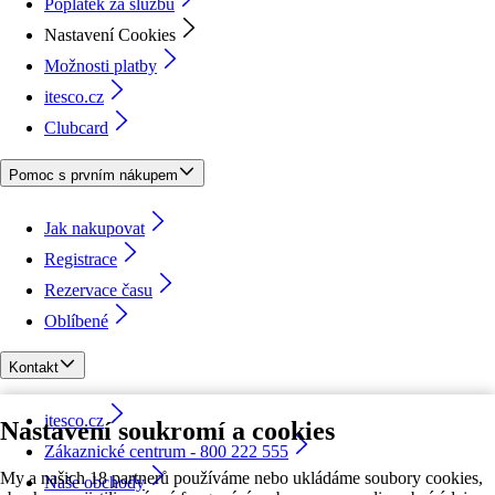
Poplatek za službu
Nastavení Cookies
Možnosti platby
itesco.cz
Clubcard
Pomoc s prvním nákupem
Jak nakupovat
Registrace
Rezervace času
Oblíbené
Kontakt
itesco.cz
Nastavení soukromí a cookies
Zákaznické centrum - 800 222 555
My a našich 18 partnerů používáme nebo ukládáme soubory cookies,
Naše obchody