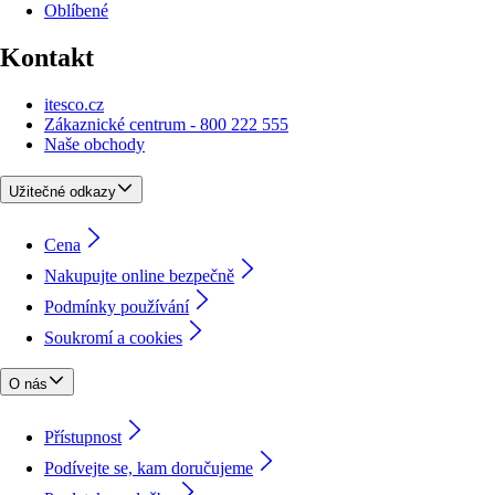
Oblíbené
Kontakt
itesco.cz
Zákaznické centrum - 800 222 555
Naše obchody
Užitečné odkazy
Cena
Nakupujte online bezpečně
Podmínky používání
Soukromí a cookies
O nás
Přístupnost
Podívejte se, kam doručujeme