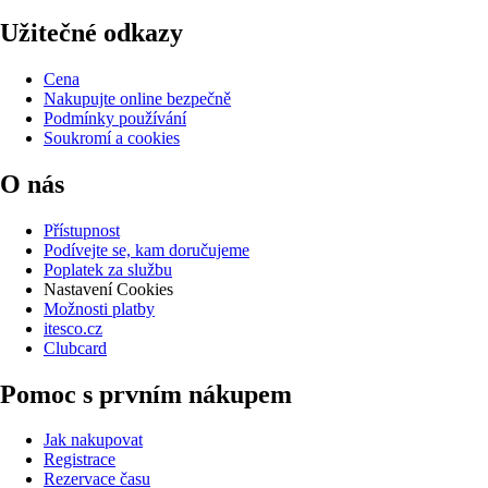
Užitečné odkazy
Cena
Nakupujte online bezpečně
Podmínky používání
Soukromí a cookies
O nás
Přístupnost
Podívejte se, kam doručujeme
Poplatek za službu
Nastavení Cookies
Možnosti platby
itesco.cz
Clubcard
Pomoc s prvním nákupem
Jak nakupovat
Registrace
Rezervace času