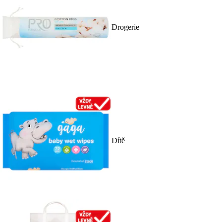
Drogerie
Dítě