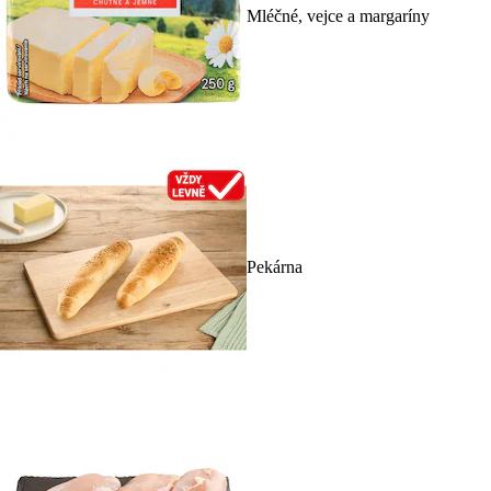
Mléčné, vejce a margaríny
Pekárna