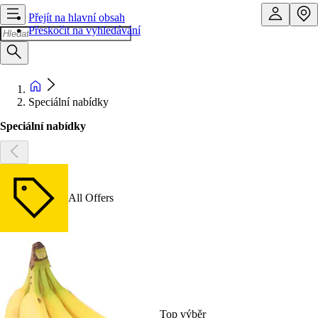
Přejít na hlavní obsah
Přeskočit na vyhledávání
Speciální nabídky
Speciální nabídky
All Offers
Top výběr