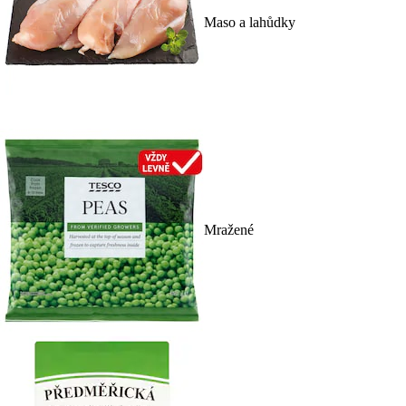
Maso a lahůdky
Mražené