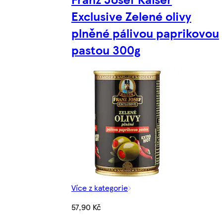
Exclusive Zelené olivy
plněné pálivou paprikovou
pastou 300g
Více z kategorie
57,90 Kč