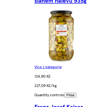
slaném nálevu 935g
Více z kategorie
124,90 Kč
227,09 Kč/kg
Quantity controls
Přidat
Franz Josef Kaiser