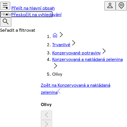
Přejít na hlavní obsah
Přeskočit na vyhledávání
Trvanlivé
Konzervované potraviny
Konzervovaná a nakládaná zelenina
Olivy
Zpět na Konzervovaná a nakládaná
zelenina
Olivy