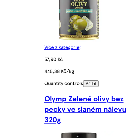
Více z kategorie
57,90 Kč
445,38 Kč/kg
Quantity controls
Přidat
Olymp Zelené olivy bez
pecky ve slaném nálevu
320g