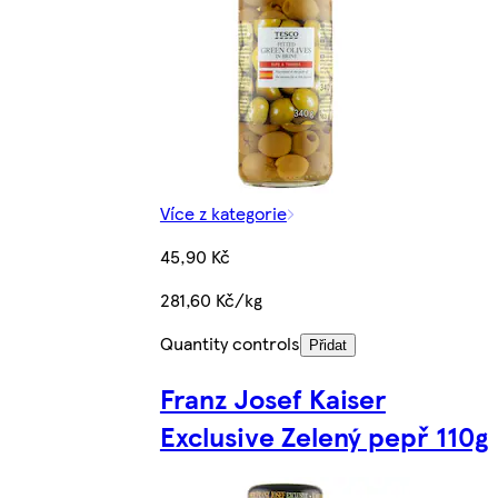
Více z kategorie
45,90 Kč
281,60 Kč/kg
Quantity controls
Přidat
Franz Josef Kaiser
Exclusive Zelený pepř 110g