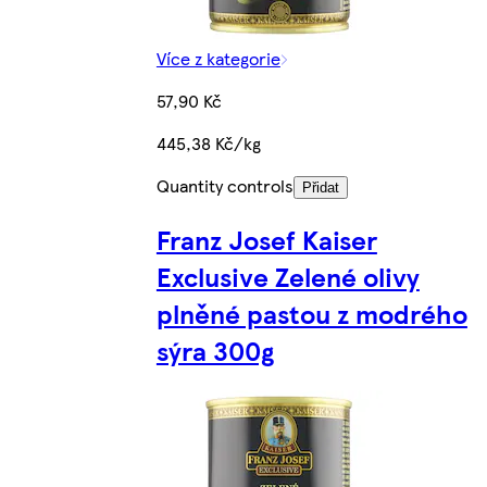
Více z kategorie
57,90 Kč
445,38 Kč/kg
Quantity controls
Přidat
Franz Josef Kaiser
Exclusive Zelené olivy
plněné pastou z modrého
sýra 300g