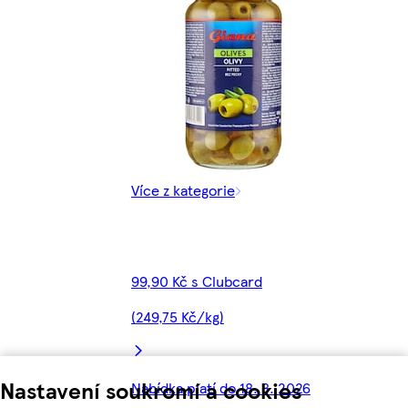
Více z kategorie
99,90 Kč s Clubcard
(249,75 Kč/kg)
Nastavení soukromí a cookies
Nabídka platí do 18. 8. 2026