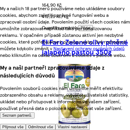
164,90 Kč
My a našich 18 partnerů používáme nebo ukládáme soubory
cookies, abychom zajistili správné fungování webu a
412,25 Kč/kg
zpracovali osobní údaje. Povolením použití všech cookies nám
Quantity controls
umožníte zobrazovat například také personalizovanou
Přidat
reklamu. V opačném případě zůstanou aktivní jen nezbytné
El Faro Zelené olivy plněné
cookies, které potřebujeme k provozu webu. Své rozhodnutí
můžete kdykoliv změnit v
Nastavení ochrany osobních údajů
jalapeňo pastou 350g
nebo kliknutím na odkaz Soukromí a cookies v patičce webu.
My a naši partneři zpracováváme údaje z
následujících důvodů
Povolením souborů cookies nám umožníte měřit efektivitu
zobrazeného obsahu a reklamy, vytvářet uživatelské statistiky,
ukládat nebo přistupovat k informacím ve vašem zařízení,
používat přesná data o poloze a identifikovat vaše zařízení.
Seznam partnerů.
Přijmout vše
Odmítnout vše
Vlastní nastavení