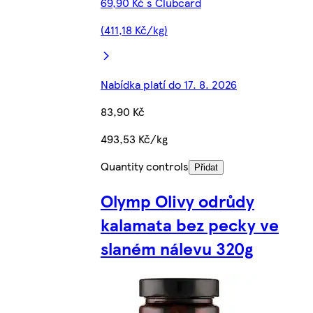
69,90 Kč s Clubcard
(411,18 Kč/kg)
Nabídka platí do 17. 8. 2026
83,90 Kč
493,53 Kč/kg
Quantity controls
Přidat
Olymp Olivy odrůdy
kalamata bez pecky ve
slaném nálevu 320g