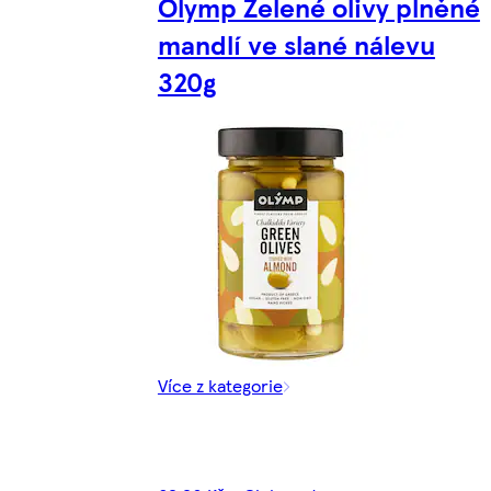
Olymp Zelené olivy plněné
mandlí ve slané nálevu
320g
Více z kategorie