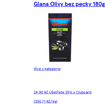
Giana Olivy bez pecky 180g
Více z kategorie
24,90 Kč Ušetřete 25% s Clubcard
(355,71 Kč/kg)