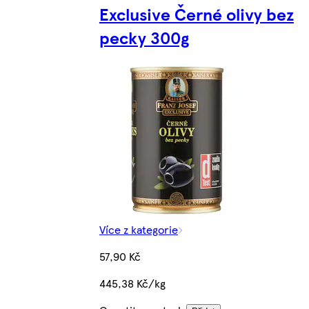
Exclusive Černé olivy bez
pecky 300g
Více z kategorie
57,90 Kč
445,38 Kč/kg