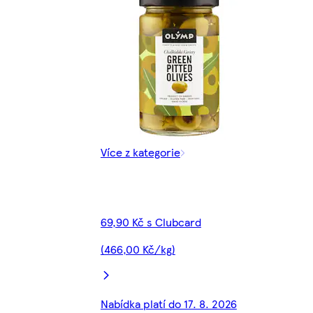
Více z kategorie
69,90 Kč s Clubcard
(466,00 Kč/kg)
Nabídka platí do 17. 8. 2026