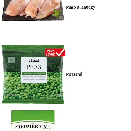
Maso a lahůdky
Mražené