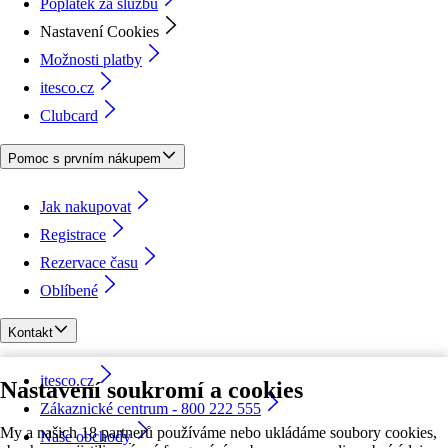
Poplatek za službu
Nastavení Cookies
Možnosti platby
itesco.cz
Clubcard
Pomoc s prvním nákupem
Jak nakupovat
Registrace
Rezervace času
Oblíbené
Kontakt
itesco.cz
Nastavení soukromí a cookies
Zákaznické centrum - 800 222 555
My a našich 18 partnerů používáme nebo ukládáme soubory cookies,
Naše obchody