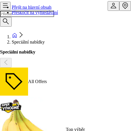
Přejít na hlavní obsah
Přeskočit na vyhledávání
Speciální nabídky
Speciální nabídky
All Offers
Top výběr