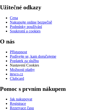
Užitečné odkazy
Cena
Nakupujte online bezpečně
Podmínky používání
Soukromí a cookies
O nás
Přístupnost
Podívejte se, kam doručujeme
Poplatek za službu
Nastavení Cookies
Možnosti platby
itesco.cz
Clubcard
Pomoc s prvním nákupem
Jak nakupovat
Registrace
Rezervace času