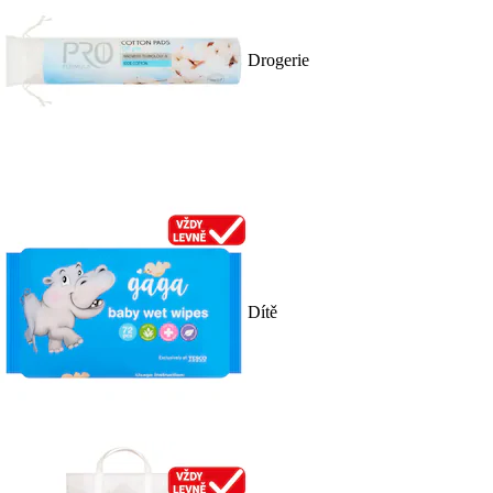
Drogerie
Dítě