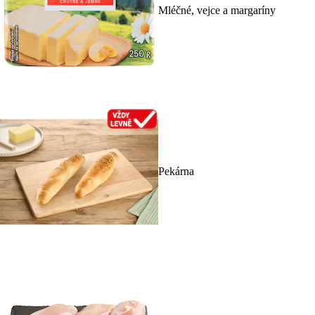
Mléčné, vejce a margaríny
Pekárna