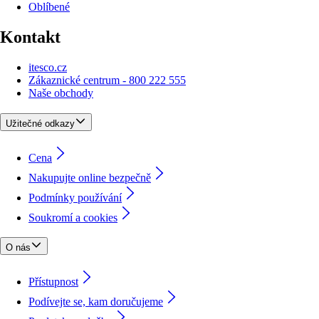
Oblíbené
Kontakt
itesco.cz
Zákaznické centrum - 800 222 555
Naše obchody
Užitečné odkazy
Cena
Nakupujte online bezpečně
Podmínky používání
Soukromí a cookies
O nás
Přístupnost
Podívejte se, kam doručujeme