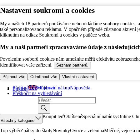
Nastavení soukromí a cookies
My a našich 18 partnerů používáme nebo ukládáme soubory cookies, ab
také personalizovanou reklamu. V opačném případě zůstanou aktivní j
kliknutím na odkaz Soukromí a cookies v patičce webu.
My a naši partneři zpracováváme údaje z následující
Povolením souborů cookies nám umožníte měřit efektivitu zobrazeného o
identifikovat vaše zařízení.
Seznam partnerů.
Přijmout vše
Odmítnout vše
Vlastní nastavení
Přejít na hlavní obsah
Můj první nákup
Nápověda
English
Přeskočit na vyhledávání
Koupit teď
Oblíbené
Speciální nabídky
Online Clu
Všechny kategorie
Top výběr
Zpátky do školy
Novinky
Ovoce a zelenina
Mléčné, vejce a m