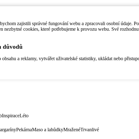
ychom zajistili správné fungování webu a zpracovali osobní údaje. P
en nezbytné cookies, které potřebujeme k provozu webu. Své rozhodnu
ch důvodů
bsahu a reklamy, vytvářet uživatelské statistiky, ukládat nebo přistup
b
Inspirace
Léto
argaríny
Pekárna
Maso a lahůdky
Mražené
Trvanlivé