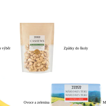
p výběr
Zpátky do školy
Ovoce a zelenina
Ml