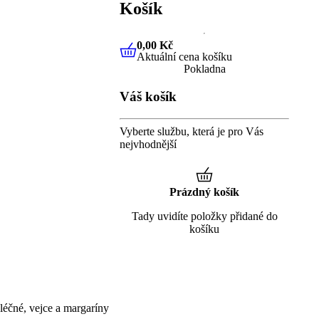
Košík
0,00 Kč
Aktuální cena košíku
0,00 Kč
Aktuální cena košíku
Pokladna
Váš košík
Vyberte službu, která je pro Vás
nejvhodnější
Prázdný košík
Tady uvidíte položky přidané do
košíku
éčné, vejce a margaríny