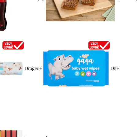
Drogerie
Dítě