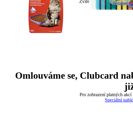
Zvíře
Omlouváme se, Clubcard nabíd
ji
Pro zobrazení platných akcí 
Speciální nabí