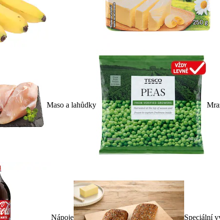
Maso a lahůdky
Mra
Nápoje
Speciální v