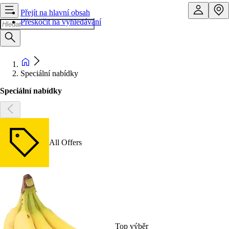
Přejít na hlavní obsah
Přeskočit na vyhledávání
Speciální nabídky
Speciální nabídky
All Offers
Top výběr