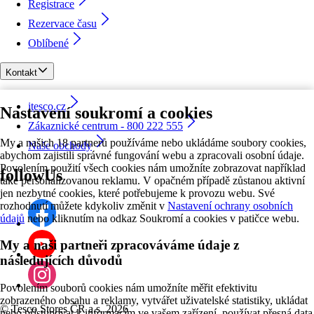
Registrace
Rezervace času
Oblíbené
Kontakt
itesco.cz
Nastavení soukromí a cookies
Zákaznické centrum - 800 222 555
My a našich 18 partnerů používáme nebo ukládáme soubory cookies,
Naše obchody
abychom zajistili správné fungování webu a zpracovali osobní údaje.
Povolením použití všech cookies nám umožníte zobrazovat například
followUs
také personalizovanou reklamu. V opačném případě zůstanou aktivní
jen nezbytné cookies, které potřebujeme k provozu webu. Své
rozhodnutí můžete kdykoliv změnit v
Nastavení ochrany osobních
údajů
nebo kliknutím na odkaz Soukromí a cookies v patičce webu.
My a naši partneři zpracováváme údaje z
následujících důvodů
Povolením souborů cookies nám umožníte měřit efektivitu
zobrazeného obsahu a reklamy, vytvářet uživatelské statistiky, ukládat
©
Tesco Stores ČR a.s. 2026
nebo přistupovat k informacím ve vašem zařízení, používat přesná data