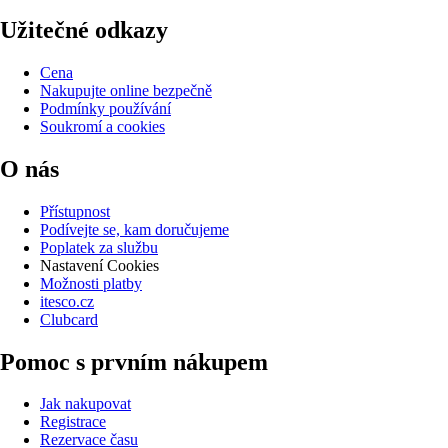
Užitečné odkazy
Cena
Nakupujte online bezpečně
Podmínky používání
Soukromí a cookies
O nás
Přístupnost
Podívejte se, kam doručujeme
Poplatek za službu
Nastavení Cookies
Možnosti platby
itesco.cz
Clubcard
Pomoc s prvním nákupem
Jak nakupovat
Registrace
Rezervace času