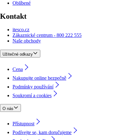
Oblíbené
Kontakt
itesco.cz
Zákaznické centrum - 800 222 555
Naše obchody
Užitečné odkazy
Cena
Nakupujte online bezpečně
Podmínky používání
Soukromí a cookies
O nás
Přístupnost
Podívejte se, kam doručujeme