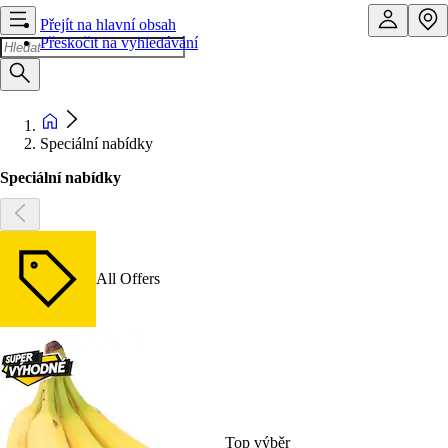
Přejít na hlavní obsah
Přeskočit na vyhledávání
Speciální nabídky
Speciální nabídky
All Offers
Top výběr