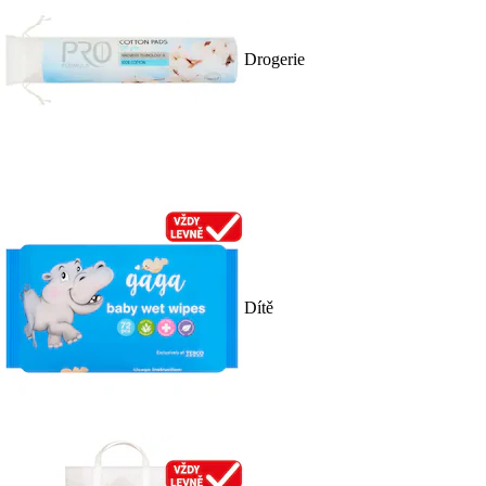
Drogerie
Dítě