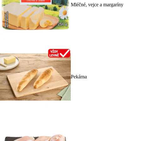
Mléčné, vejce a margaríny
Pekárna