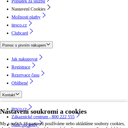
Poplatek za službu
Nastavení Cookies
Možnosti platby
itesco.cz
Clubcard
Pomoc s prvním nákupem
Jak nakupovat
Registrace
Rezervace času
Oblíbené
Kontakt
itesco.cz
Nastavení soukromí a cookies
Zákaznické centrum - 800 222 555
My a našich 18 partnerů používáme nebo ukládáme soubory cookies,
Naše obchody