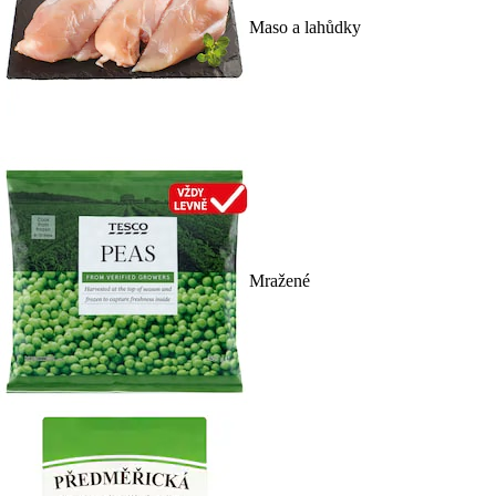
Maso a lahůdky
Mražené