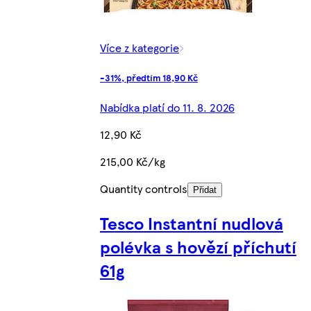
Více z kategorie
-31%, předtím 18,90 Kč
Nabídka platí do 11. 8. 2026
12,90 Kč
215,00 Kč/kg
Quantity controls
Přidat
Tesco Instantní nudlová
polévka s hovězí příchutí
61g