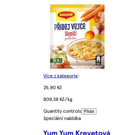
Více z kategorie
25,90 Kč
809,38 Kč/kg
Quantity controls
Přidat
Speciální nabídka
Yum Yum Krevetová