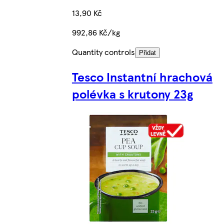
13,90 Kč
992,86 Kč/kg
Quantity controls
Přidat
Tesco Instantní hrachová
polévka s krutony 23g