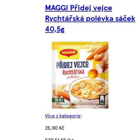
MAGGI Přidej vejce
Rychtářská polévka sáček
40,5g
Více z kategorie
25,90 Kč
639,51 Kč/kg