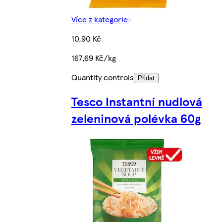
Více z kategorie
10,90 Kč
167,69 Kč/kg
Quantity controls
Přidat
Tesco Instantní nudlová
zeleninová polévka 60g