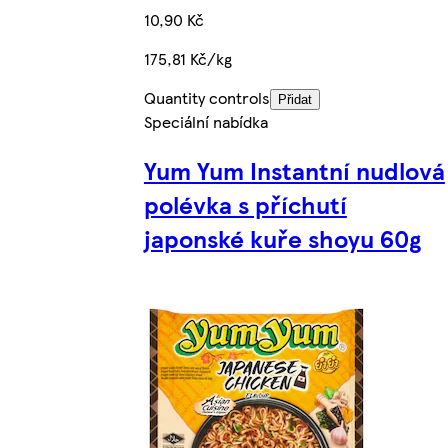
10,90 Kč
175,81 Kč/kg
Quantity controls
Přidat
Speciální nabídka
Yum Yum Instantní nudlová
polévka s příchutí
japonské kuře shoyu 60g