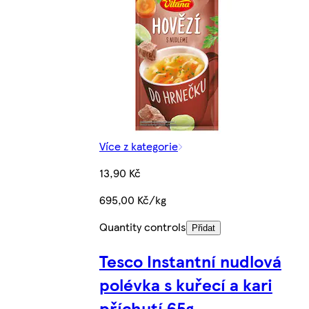
Více z kategorie
13,90 Kč
695,00 Kč/kg
Quantity controls
Přidat
Tesco Instantní nudlová
polévka s kuřecí a kari
příchutí 65g