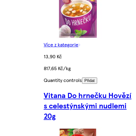
Více z kategorie
13,90 Kč
817,65 Kč/kg
Quantity controls
Přidat
Vitana Do hrnečku Hovězí
s celestýnskými nudlemi
20g