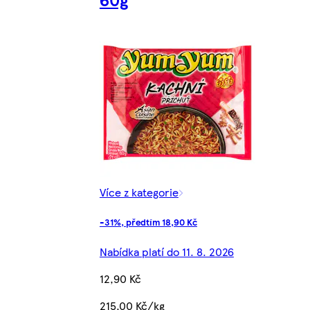
Více z kategorie
-31%, předtím 18,90 Kč
Nabídka platí do 11. 8. 2026
12,90 Kč
215,00 Kč/kg