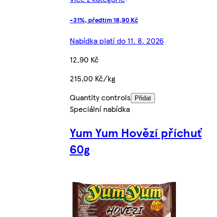
-31%, předtím 18,90 Kč
Nabídka platí do 11. 8. 2026
12,90 Kč
215,00 Kč/kg
Quantity controls
Přidat
Speciální nabídka
Yum Yum Hovězí příchuť
60g