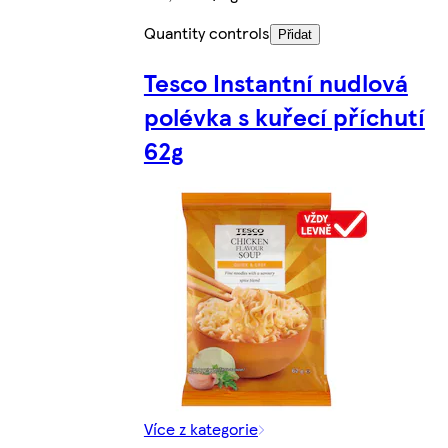
Quantity controls
Přidat
Tesco Instantní nudlová
polévka s kuřecí příchutí
62g
Více z kategorie