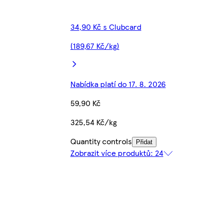
34,90 Kč s Clubcard
(189,67 Kč/kg)
Nabídka platí do 17. 8. 2026
59,90 Kč
325,54 Kč/kg
Quantity controls
Přidat
Zobrazit více produktů: 24