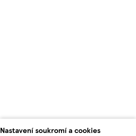
Nastavení soukromí a cookies