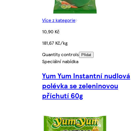
Více z kategorie
10,90 Kč
181,67 Kč/kg
Quantity controls
Přidat
Speciální nabídka
Yum Yum Instantní nudlová
polévka se zeleninovou
příchutí 60g