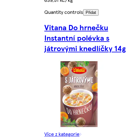
Quantity controls
Přidat
Vitana Do hrnečku
Instantní polévka s
játrovými knedlíčky 14g
Více z kategorie