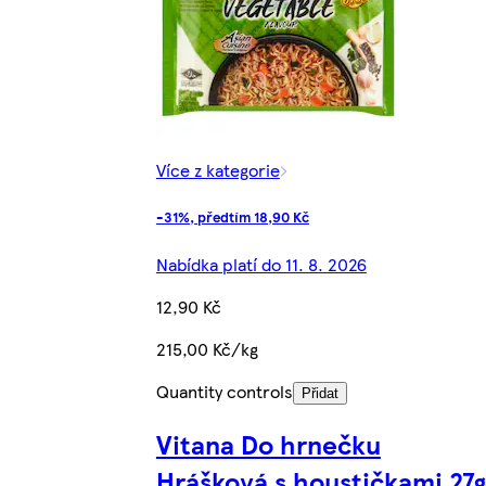
Více z kategorie
-31%, předtím 18,90 Kč
Nabídka platí do 11. 8. 2026
12,90 Kč
215,00 Kč/kg
Quantity controls
Přidat
Vitana Do hrnečku
Hrášková s houstičkami 27g