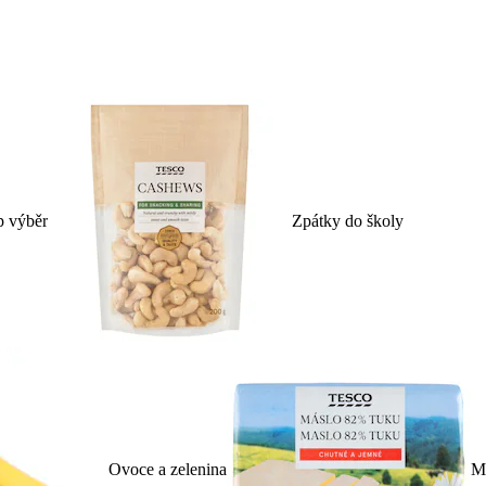
p výběr
Zpátky do školy
Ovoce a zelenina
Ml