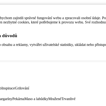
ychom zajistili správné fungování webu a zpracovali osobní údaje. P
en nezbytné cookies, které potřebujeme k provozu webu. Své rozhodnu
ch důvodů
bsahu a reklamy, vytvářet uživatelské statistiky, ukládat nebo přistup
b
Inspirace
Grilování
argaríny
Pekárna
Maso a lahůdky
Mražené
Trvanlivé