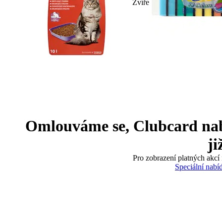
Zvíře
Omlouváme se, Clubcard nabíd
ji
Pro zobrazení platných akcí 
Speciální nabí