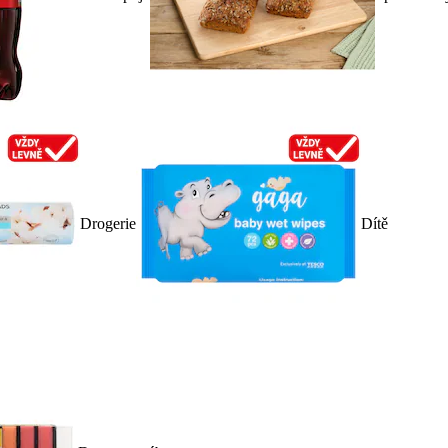
Drogerie
Dítě