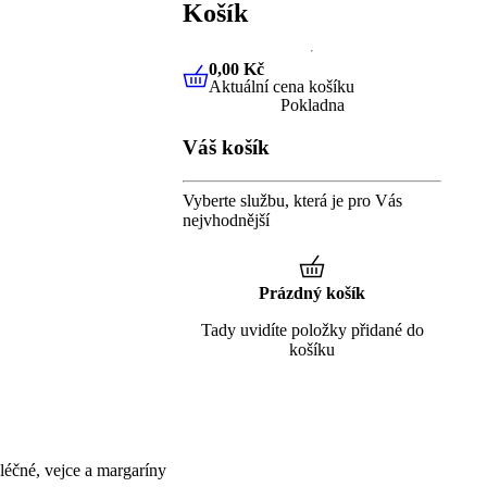
Košík
0,00 Kč
Aktuální cena košíku
0,00 Kč
Aktuální cena košíku
Pokladna
Váš košík
Vyberte službu, která je pro Vás
nejvhodnější
Prázdný košík
Tady uvidíte položky přidané do
košíku
éčné, vejce a margaríny