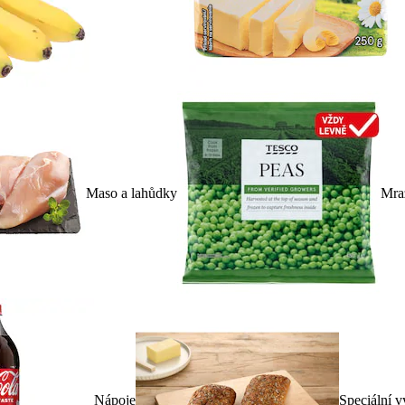
Maso a lahůdky
Mra
Nápoje
Speciální v