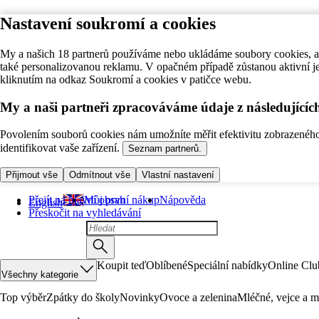
Nastavení soukromí a cookies
My a našich 18 partnerů používáme nebo ukládáme soubory cookies, ab
také personalizovanou reklamu. V opačném případě zůstanou aktivní j
kliknutím na odkaz Soukromí a cookies v patičce webu.
My a naši partneři zpracováváme údaje z následující
Povolením souborů cookies nám umožníte měřit efektivitu zobrazeného o
identifikovat vaše zařízení.
Seznam partnerů.
Přijmout vše
Odmítnout vše
Vlastní nastavení
Přejít na hlavní obsah
Můj první nákup
Nápověda
English
Přeskočit na vyhledávání
Koupit teď
Oblíbené
Speciální nabídky
Online Clu
Všechny kategorie
Top výběr
Zpátky do školy
Novinky
Ovoce a zelenina
Mléčné, vejce a m